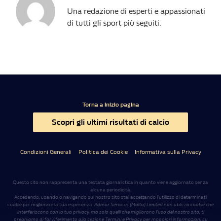
Una redazione di esperti e appassionati
di tutti gli sport più seguiti.
Torna a inizio pagina
Scopri gli ultimi risultati di calcio
Condizioni Generali
Politica dei Cookie
Informativa sulla Privacy
Questo sito non rappresenta una testata giornalistica in quanto viene aggiornato senza
alcuna periodicità.
Accedendo, usando o navigando sul nostro sito stai accettando l’utilizzo di determinati
cookie per migliorare la tua esperienza.
Admar Services (Malta) Limited non utilizza cookie che
interferiscono con la tua privacy, ma solo quelli che migliorano l’uso del nostro sito, ti
preghiamo di far riferimento alla sezione Termini e Privacy per maggiori informazioni su