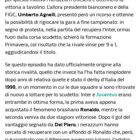
vittoria a tavolino. L’allora presidente bianconero e della
FIGC,
Umberto Agnelli
, presentò però un ricorso e ottenne
la possibilità di rigiocare la gara a fine campionato: in
segno di protesta, nella partita del recupero l’Inter, ormai
fuori dalla corsa scudetto, schierò la formazione
Primavera, col risultato che la rivale vinse per 9 a 1,
aggiudicandosi il titolo.
Se questo episodio ha dato ufficialmente origine alla
storica rivalità, quello che invece ha l’ha fatta riesplodere
dopo anni di relativa quiete è stato il derby d’Italia del
1998
, in un momento in cui le due squadre si sono ritrovate
di nuovo a lottare per lo scudetto: Inter e
Juventus
erano
entrambe in ottima forma, la prima aveva appena
acquistato il fenomeno brasiliano
Ronaldo
, mentre la
seconda veniva da due stagioni vittoriose. Dopo il gol del
vantaggio segnato da
Del Piero
, i nerazzurri hanno
cercato di recuperare con un affondo di Ronaldo che, però,
si è scontrato con il difensore avversario Iuliano: l’arbitro