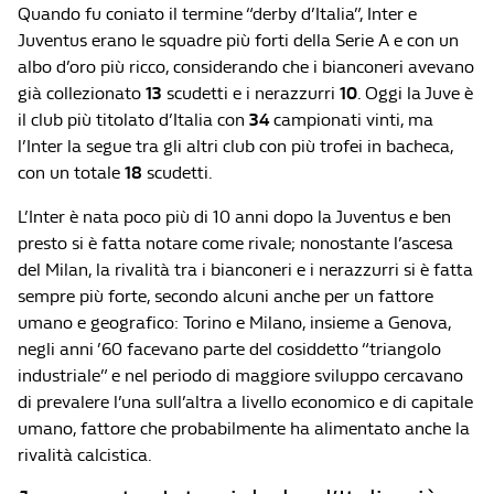
Quando fu coniato il termine “derby d’Italia”, Inter e
Juventus erano le squadre più forti della Serie A e con un
albo d’oro più ricco, considerando che i bianconeri avevano
già collezionato
13
scudetti e i nerazzurri
10
. Oggi la Juve è
il club più titolato d’Italia con
34
campionati vinti, ma
l’Inter la segue tra gli altri club con più trofei in bacheca,
con un totale
18
scudetti.
L’Inter è nata poco più di 10 anni dopo la Juventus e ben
presto si è fatta notare come rivale; nonostante l’ascesa
del Milan, la rivalità tra i bianconeri e i nerazzurri si è fatta
sempre più forte, secondo alcuni anche per un fattore
umano e geografico: Torino e Milano, insieme a Genova,
negli anni ’60 facevano parte del cosiddetto “triangolo
industriale” e nel periodo di maggiore sviluppo cercavano
di prevalere l’una sull’altra a livello economico e di capitale
umano, fattore che probabilmente ha alimentato anche la
rivalità calcistica.