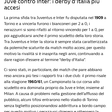
Juve contro Inter: i derby d’Italia più
accesi
La prima sfida tra Juventus e Inter fu disputata nel
1909
a
Torino e a vincerla furono i bianconeri per 2 a 0; i
nerazzurri si sono rifatti al ritorno vincendo per 1 a 0, per
poi aggiudicarsi anche il primo scudetto della loro storia.
Tra Juventus e Inter la storia è sempre stata caratterizzata
da polemiche scaturite da match molto accesi, per questo
motivo la rivalità si è inasprita negli anni, continuando a
dare ragion d’essere al termine “derby d’Italia”.
Ci sono stati, in particolare, dei match che pare abbiano
reso ancora più tesi i rapporti tra i due club: il primo risale
alla stagione
1960/61
, un Campionato la cui corsa allo
scudetto era dominata proprio da Juve e Inter, insieme al
Milan. A causa di problemi nella gestione dell’afflusso del
pubblico, alcuni tifosi entrarono nello stadio di Torino
senza biglietto posizionandosi addirittura a bordo campo:
per questo motivo i nerazzurri chiesero e ottennero la