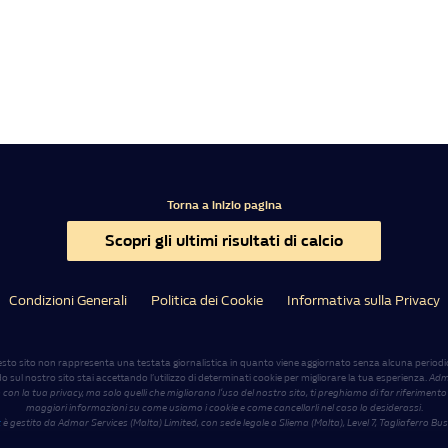
Torna a inizio pagina
Scopri gli ultimi risultati di calcio
Condizioni Generali
Politica dei Cookie
Informativa sulla Privacy
sto sito non rappresenta una testata giornalistica in quanto viene aggiornato senza alcuna periodic
ul nostro sito stai accettando l’utilizzo di determinati cookie per migliorare la tua esperienza.
Adma
 con la tua privacy, ma solo quelli che migliorano l’uso del nostro sito, ti preghiamo di far riferimento
maggiori informazioni su come usiamo i cookie e come cancellarli nel caso lo desiderassi
.
t
è gestito da Admar Services (Malta) Limited, con sede legale a Sliema (Malta), Level 7, Tagliaferro Bus