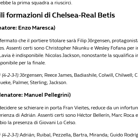
ebbe la prima squadra a riuscirci.
li formazioni di Chelsea-Real Betis
natore: Enzo Maresca)
ermato che il portiere titolare sarà Filip Jörgensen, protagoni
es.
Assenti certi sono Christopher Nkunku e Wesley Fofana per i
via è indisponibile.
Nicolas Jackson, nonostante la squalifica 
ponibile per la finale.
(4-2-3-1):
Jörgensen; Reece James, Badiashile, Colwill, Chilwell; 
eke, Palmer, Sterling; Jackson.
llenatore: Manuel Pellegrini)
decidere se schierare in porta Fran Vieites, reduce da un infortuni
erienza di Adrián.
Assenti certi sono Héctor Bellerín, Marc Roca e
bio la presenza di
Giovani Lo Celso.
(4-2-3-1):
Adrián; Ruibal, Pezzella, Bartra, Miranda; Guido Rodrí