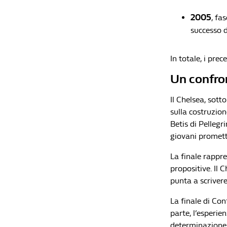
2005
, fa
successo d
In totale, i pre
Un confron
Il Chelsea, sott
sulla costruzion
Betis di Pellegr
giovani promet
La finale rappre
propositive.
Il 
punta a scrivere
La finale di Con
parte, l’esperie
determinazione 