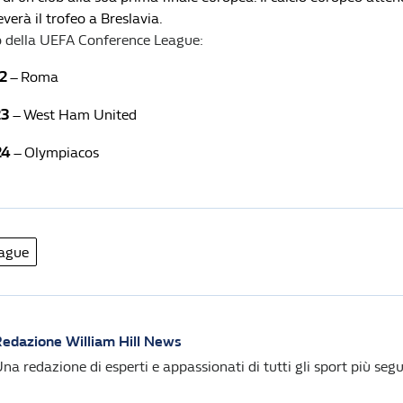
everà il trofeo a Breslavia.
ro della UEFA Conference League:
2
– Roma
23
– West Ham United
24
– Olympiacos
eague
edazione William Hill News
na redazione di esperti e appassionati di tutti gli sport più segui