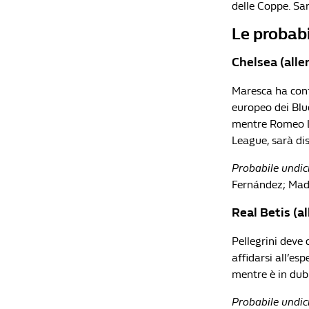
delle Coppe. Sar
Le probabi
Chelsea (alle
Maresca ha conf
europeo dei Blu
mentre Romeo La
League, sarà dis
Probabile undici 
Fernández; Madu
Real Betis (a
Pellegrini deve 
affidarsi all’esp
mentre è in dub
Probabile undici 