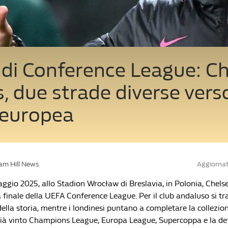
 di Conference League: C
s, due strade diverse vers
 europea
iam Hill News
Aggiornat
gio 2025, allo Stadion Wrocław di Breslavia, in Polonia, Chelsea
a finale della UEFA Conference League.
Per il club andaluso si t
ella storia, mentre i londinesi puntano a completare la collezion
ià vinto Champions League, Europa League, Supercoppa e la d