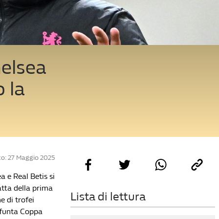
helsea
o la
o: 27 Maggio 2025
 e Real Betis si
ratta della prima
Lista di lettura
e di trofei
efunta Coppa