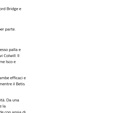
programma e le ultime di formazione
ord Bridge e
Redazione William Hill News
per parte.
esso palla e
i Colwill.
Il
ome Isco e
ambe efficaci e
mentre il Betis
tà.
Da una
e la
de con ansia di