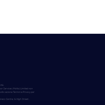
ità.
r Services (Malta) Limited non
 alla sezione Termini e Privacy per
iness Centre, 14 High Street
.
.