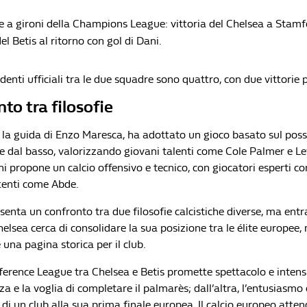
se a gironi della Champions League: vittoria del Chelsea a Stamf
el Betis al ritorno con gol di Dani.
cedenti ufficiali tra le due squadre sono quattro, con due vittorie 
to tra filosofie
o la guida di Enzo Maresca, ha adottato un gioco basato sul poss
e dal basso, valorizzando giovani talenti come Cole Palmer e Lev
ini propone un calcio offensivo e tecnico, con giocatori esperti c
tenti come Abde.
senta un confronto tra due filosofie calcistiche diverse, ma entr
Chelsea cerca di consolidare la sua posizione tra le élite europee, 
 una pagina storica per il club.
ference League tra Chelsea e Betis promette spettacolo e intensi
nza e la voglia di completare il palmarès; dall’altra, l’entusiasmo 
di un club alla sua prima finale europea.
Il calcio europeo atten