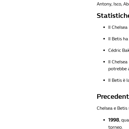
Antony, Isco, A
Statistich
Il Chelsea
Il Betis h
Cédric Bak
Il Chelsea
potrebbe 
Il Betis è
Precedenti
Chelsea e Betis 
1998
, qua
torneo.