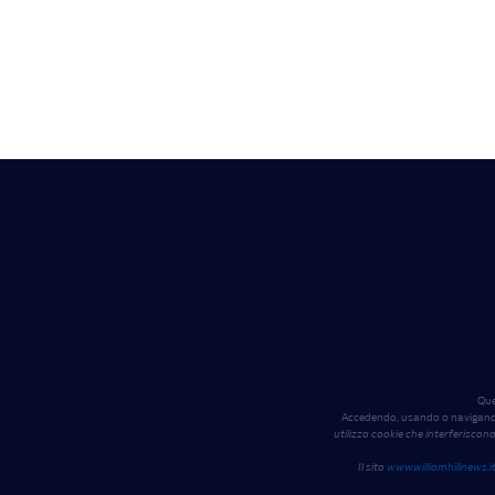
Que
Accedendo, usando o navigando s
utilizza cookie che interferiscono
Il sito
www.williamhillnews.i