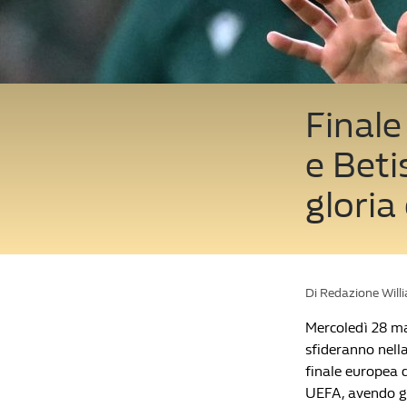
Finale
e Beti
gloria
Di Redazione Will
Mercoledì 28 mag
sfideranno nell
finale europea d
UEFA, avendo g