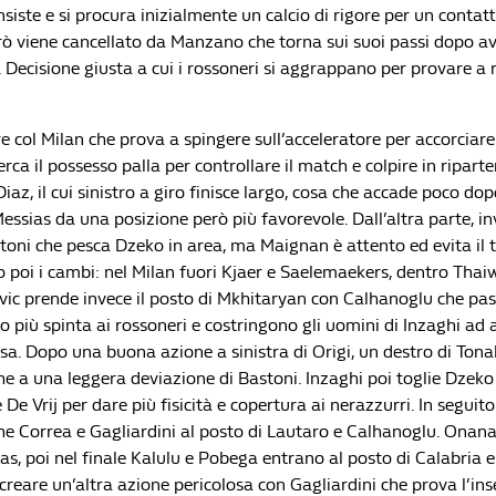
 insiste e si procura inizialmente un calcio di rigore per un contat
rò viene cancellato da Manzano che torna sui suoi passi dopo ave
 Decisione giusta a cui i rossoneri si aggrappano per provare a 
re col Milan che prova a spingere sull’acceleratore per accorciare
erca il possesso palla per controllare il match e colpire in riparte
iaz, il cui sinistro a giro finisce largo, cosa che accade poco do
essias da una posizione però più favorevole. Dall’altra parte, in
stoni che pesca Dzeko in area, ma Maignan è attento ed evita il t
 poi i cambi: nel Milan fuori Kjaer e Saelemaekers, dentro Thaiw
ovic prende invece il posto di Mkhitaryan con Calhanoglu che pa
 più spinta ai rossoneri e costringono gli uomini di Inzaghi ad 
sa. Dopo una buona azione a sinistra di Origi, un destro di Tonali
he a una leggera deviazione di Bastoni. Inzaghi poi toglie Dzeko
De Vrij per dare più fisicità e copertura ai nerazzurri. In seguito
he Correa e Gagliardini al posto di Lautaro e Calhanoglu. Onan
ias, poi nel finale Kalulu e Pobega entrano al posto di Calabria 
 creare un’altra azione pericolosa con Gagliardini che prova l’in