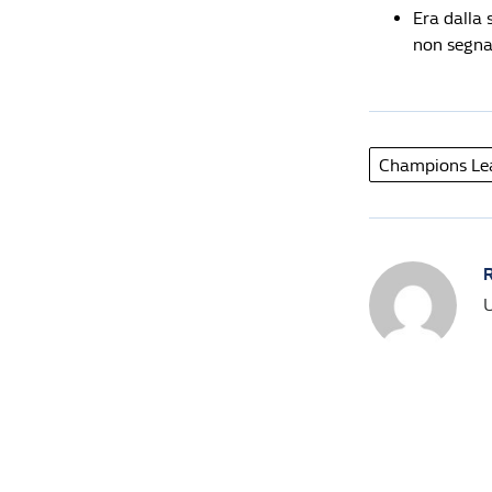
Era dalla
non segna
Champions Le
R
U