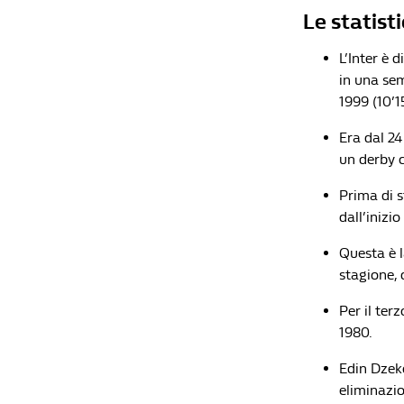
Le statist
L’Inter è 
in una se
1999 (10’1
Era dal 24
un derby c
Prima di s
dall’inizi
Questa è la
stagione, 
Per il ter
1980.
Edin Dzeko
eliminazi