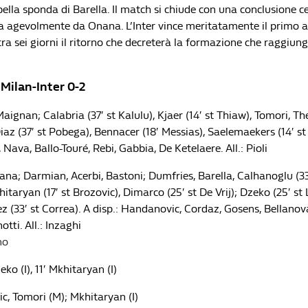
lla sponda di Barella. Il match si chiude con una conclusione ce
 agevolmente da Onana. L’Inter vince meritatamente il primo a
tra sei giorni il ritorno che decreterà la formazione che raggiunge
i Milan-Inter 0-2
 Maignan; Calabria (37′ st Kalulu), Kjaer (14′ st Thiaw), Tomori, 
Diaz (37′ st Pobega), Bennacer (18′ Messias), Saelemaekers (14′ st 
, Nava, Ballo-Touré, Rebi, Gabbia, De Ketelaere. All.: Pioli
nana; Darmian, Acerbi, Bastoni; Dumfries, Barella, Calhanoglu (33
hitaryan (17′ st Brozovic), Dimarco (25′ st De Vrij); Dzeko (25′ st
 (33′ st Correa). A disp.: Handanovic, Cordaz, Gosens, Bellanova
tti. All.: Inzaghi
no
ko (I), 11′ Mkhitaryan (I)
c, Tomori (M); Mkhitaryan (I)