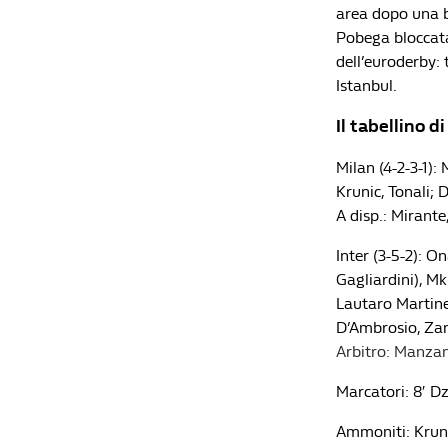
area dopo una be
Pobega bloccata
dell’euroderby: 
Istanbul.
Il tabellino d
Milan (4-2-3-1):
Krunic, Tonali; 
A disp.: Mirante
Inter (3-5-2): O
Gagliardini), Mk
Lautaro Martinez
D’Ambrosio, Zano
Arbitro: Manza
Marcatori: 8′ Dze
Ammoniti: Kruni