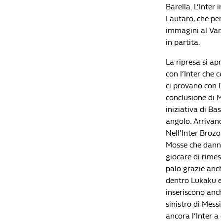
Barella. L’Inter
Lautaro, che pe
immagini al Var.
in partita.
La ripresa si ap
con l’Inter che c
ci provano con D
conclusione di M
iniziativa di Ba
angolo. Arrivano
Nell’Inter Broz
Mosse che danno
giocare di rimes
palo grazie anc
dentro Lukaku e 
inseriscono anc
sinistro di Mess
ancora l’Inter a