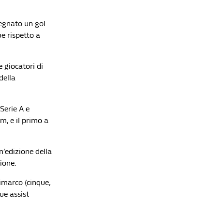
segnato un gol
e rispetto a
 giocatori di
della
Serie A e
, e il primo a
un’edizione della
ione.
imarco (cinque,
que assist