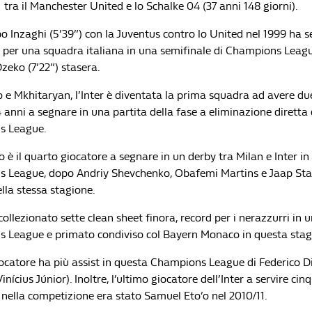
1 tra il Manchester United e lo Schalke 04 (37 anni 148 giorni).
po Inzaghi (5’39”) con la Juventus contro lo United nel 1999 ha 
 per una squadra italiana in una semifinale di Champions Leagu
Dzeko (7’22”) stasera.
e Mkhitaryan, l’Inter è diventata la prima squadra ad avere due
anni a segnare in una partita della fase a eliminazione diretta 
s League.
 è il quarto giocatore a segnare in un derby tra Milan e Inter in 
 League, dopo Andriy Shevchenko, Obafemi Martins e Jaap Stam
ella stessa stagione.
 collezionato sette clean sheet finora, record per i nerazzurri in 
 League e primato condiviso col Bayern Monaco in questa stag
ocatore ha più assist in questa Champions League di Federico D
Vinícius Júnior). Inoltre, l’ultimo giocatore dell’Inter a servire cin
 nella competizione era stato Samuel Eto’o nel 2010/11.