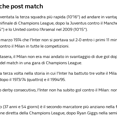
iche post match
diventata la terza squadra più rapida (10’16”) ad andare in vanta
mifinale di Champions League, dopo la Juventus contro il Manche
5”) e lo United contro l’Arsenal nel 2009 (10’15”).
 marzo 1974 che l’Inter non si portava sul 2-0 entro i primi 11 min
ontro il Milan in tutte le competizioni.
tasera, il Milan non era mai andato in svantaggio di due gol dop
o del match in una gara di Champions League.
 terza volta nella storia in cui l’Inter ha battuto tre volte il Mil
dopo il 1973/74 (quattro) e il 1994/95.
zo derby consecutivo, l’Inter non ha subito gol contro il Milan: n
 (37 anni e 54 giorni) è il secondo marcatore più anziano nella 
one diretta della Champions League, dopo Ryan Giggs nella semi