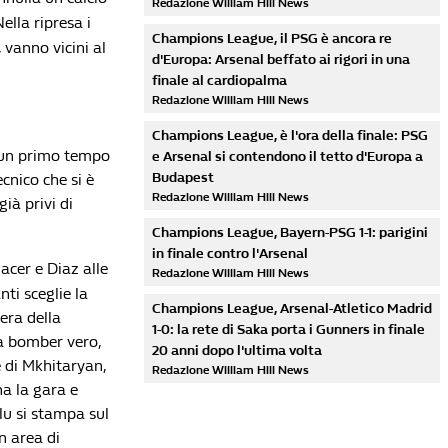
Redazione William Hill News
ella ripresa i
Champions League, il PSG è ancora re
 vanno vicini al
d'Europa: Arsenal beffato ai rigori in una
finale al cardiopalma
Redazione William Hill News
Champions League, è l'ora della finale: PSG
a un primo tempo
e Arsenal si contendono il tetto d'Europa a
Budapest
ecnico che si è
Redazione William Hill News
già privi di
Champions League, Bayern-PSG 1-1: parigini
in finale contro l'Arsenal
cer e Diaz alle
Redazione William Hill News
ti sceglie la
Champions League, Arsenal-Atletico Madrid
era della
1-0: la rete di Saka porta i Gunners in finale
a bomber vero,
20 anni dopo l'ultima volta
e di Mkhitaryan,
Redazione William Hill News
a la gara e
glu si stampa sul
n area di