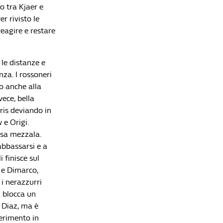
to tra Kjaer e
r rivisto le
Lista di lettura
reagire e restare
Champions League, Milan-Inter 0-2: ai nerazzurri
il primo atto dell’Euroderby
 le distanze e
Redazione William Hill News
nza. I rossoneri
po anche alla
Champions League, il PSG è ancora re d'Europa:
Arsenal beffato ai rigori in una finale al
vece, bella
cardiopalma
ris deviando in
Redazione William Hill News
 e Origi.
ssa mezzala.
Champions League, è l'ora della finale: PSG e
Arsenal si contendono il tetto d'Europa a
abbassarsi e a
Budapest
 finisce sul
Redazione William Hill News
 e Dimarco,
 i nerazzurri
Champions League, Bayern-PSG 1-1: parigini in
finale contro l'Arsenal
a blocca un
Redazione William Hill News
e Diaz, ma è
serimento in
Champions League, Arsenal-Atletico Madrid 1-0: