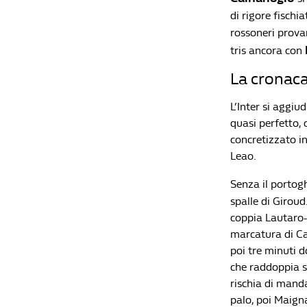
di rigore fischi
rossoneri prova
tris ancora con
La cronac
L’Inter si aggi
quasi perfetto, 
concretizzato in 
Leao.
Senza il portogh
spalle di Giroud
coppia Lautaro-D
marcatura di Ca
poi tre minuti d
che raddoppia s
rischia di manda
palo, poi Maigna