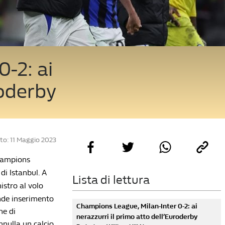
-2: ai
roderby
to: 11 Maggio 2023
Champions
 di Istanbul. A
Lista di lettura
istro al volo
de inserimento
Champions League, Milan-Inter 0-2: ai
ne di
nerazzurri il primo atto dell’Euroderby
nnulla un calcio