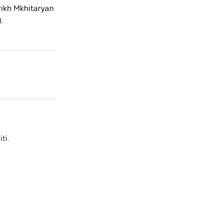
rikh Mkhitaryan
.
ti.