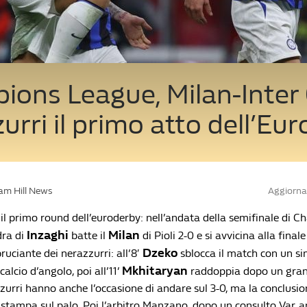
ons League, Milan-Inter 0
urri il primo atto dell’Eu
iam Hill News
Aggiorna
l primo round dell’euroderby: nell’andata della semifinale di 
Inzaghi
Milan
dra di
batte il
di Pioli 2-0 e si avvicina alla finale
Dzeko
ruciante dei nerazzurri: all’8′
sblocca il match con un sin
Mkhitaryan
 calcio d’angolo, poi all’11’
raddoppia dopo un gran
zzurri hanno anche l’occasione di andare sul 3-0, ma la conclusio
 stampa sul palo. Poi l’arbitro Manzano, dopo un consulto Var, a