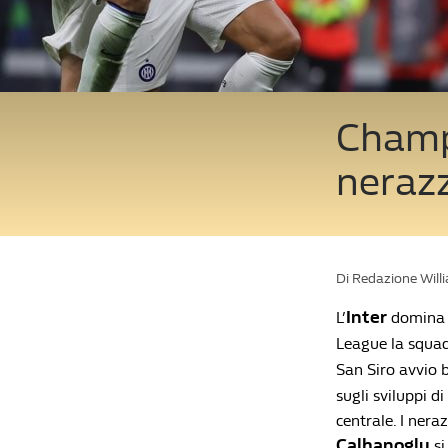
Champi
nerazz
Di Redazione Will
Inter
L’
domina i
League la squa
San Siro avvio b
sugli sviluppi di
centrale. I nera
Calhanoglu
si