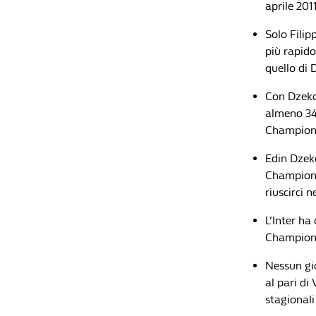
aprile 201
Solo Filip
più rapido
quello di 
Con Dzeko 
almeno 34 
Champion
Edin Dzeko
Champions
riuscirci n
L’Inter ha
Champions
Nessun gi
al pari di 
stagionali