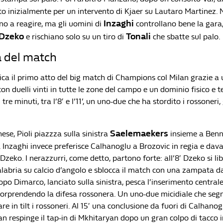
ato inizialmente per un intervento di Kjaer su Lautaro Martinez. N
Inzaghi
no a reagire, ma gli uomini di
controllano bene la gara,
Dzeko
Tonali
e rischiano solo su un tiro di
che sbatte sul palo.
a del match
udica il primo atto del big match di Champions col Milan grazie 
con duelli vinti in tutte le zone del campo e un dominio fisico e t
tre minuti, tra l’8′ e l’11’, un uno-due che ha stordito i rossoneri, 
Saelemaekers
ese, Pioli piazzza sulla sinistra
insieme a Benna
. Inzaghi invece preferisce Calhanoglu a Brozovic in regia e davan
zeko. I nerazzurri, come detto, partono forte: all’8′ Dzeko si lib
labria su calcio d’angolo e sblocca il match con una zampata d
opo Dimarco, lanciato sulla sinistra, pesca l’inserimento central
orprendendo la difesa rossonera. Un uno-due micidiale che segn
re in tilt i rossoneri. Al 15′ una conclusione da fuori di Calhano
n respinge il tap-in di Mkhitaryan dopo un gran colpo di tacco i