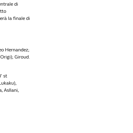
ntrale di
la rete di Saka porta i Gunners in finale 20 anni
tto
dopo l'ultima volta
Redazione William Hill News
rà la finale di
Theo Hernandez;
Origi); Giroud.
′ st
 Lukaku),
, Asllani,