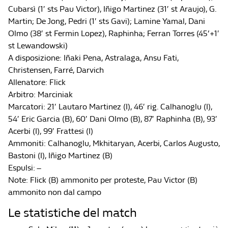
Cubarsì (1′ sts Pau Victor), Iñigo Martinez (31′ st Araujo), G.
Martin; De Jong, Pedri (1′ sts Gavi); Lamine Yamal, Dani
Olmo (38′ st Fermin Lopez), Raphinha; Ferran Torres (45’+1′
st Lewandowski)
A disposizione: Iñaki Pena, Astralaga, Ansu Fati,
Christensen, Farré, Darvich
Allenatore: Flick
Arbitro: Marciniak
Marcatori: 21′ Lautaro Martinez (I), 46′ rig. Calhanoglu (I),
54′ Eric Garcia (B), 60′ Dani Olmo (B), 87′ Raphinha (B), 93′
Acerbi (I), 99′ Frattesi (I)
Ammoniti: Calhanoglu, Mkhitaryan, Acerbi, Carlos Augusto,
Bastoni (I), Iñigo Martinez (B)
Espulsi: –
Note: Flick (B) ammonito per proteste, Pau Victor (B)
ammonito non dal campo
Le statistiche del match