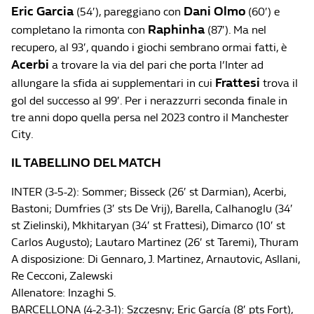
Eric
Garcia
Dani
Olmo
(54′), pareggiano con
(60′) e
Raphinha
completano la rimonta con
(87′). Ma nel
recupero, al 93′, quando i giochi sembrano ormai fatti, è
Acerbi
a trovare la via del pari che porta l’Inter ad
Frattesi
allungare la sfida ai supplementari in cui
trova il
gol del successo al 99′. Per i nerazzurri seconda finale in
tre anni dopo quella persa nel 2023 contro il Manchester
City.
IL TABELLINO DEL MATCH
INTER (3-5-2): Sommer; Bisseck (26′ st Darmian), Acerbi,
Bastoni; Dumfries (3′ sts De Vrij), Barella, Calhanoglu (34′
st Zielinski), Mkhitaryan (34′ st Frattesi), Dimarco (10′ st
Carlos Augusto); Lautaro Martinez (26′ st Taremi), Thuram
A disposizione: Di Gennaro, J. Martinez, Arnautovic, Asllani,
Re Cecconi, Zalewski
Allenatore: Inzaghi S.
BARCELLONA (4-2-3-1): Szczesny; Eric García (8′ pts Fort),