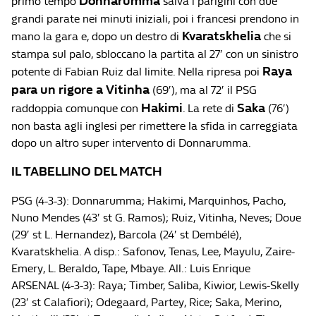
Donnarumma
primo tempo
salva i parigini con due
grandi parate nei minuti iniziali, poi i francesi prendono in
Kvaratskhelia
mano la gara e, dopo un destro di
che si
stampa sul palo, sbloccano la partita al 27′ con un sinistro
Raya
potente di Fabian Ruiz dal limite. Nella ripresa poi
para un rigore a Vitinha
(69′), ma al 72′ il PSG
Hakimi
Saka
raddoppia comunque con
. La rete di
(76′)
non basta agli inglesi per rimettere la sfida in carreggiata
dopo un altro super intervento di Donnarumma.
IL TABELLINO DEL MATCH
PSG (4-3-3): Donnarumma; Hakimi, Marquinhos, Pacho,
Nuno Mendes (43′ st G. Ramos); Ruiz, Vitinha, Neves; Doue
(29′ st L. Hernandez), Barcola (24′ st Dembélé),
Kvaratskhelia. A disp.: Safonov, Tenas, Lee, Mayulu, Zaire-
Emery, L. Beraldo, Tape, Mbaye. All.: Luis Enrique
ARSENAL (4-3-3): Raya; Timber, Saliba, Kiwior, Lewis-Skelly
(23′ st Calafiori); Odegaard, Partey, Rice; Saka, Merino,