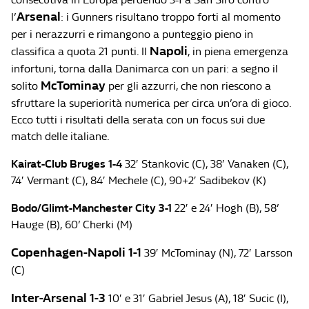
Arsenal
l’
: i Gunners risultano troppo forti al momento
per i nerazzurri e rimangono a punteggio pieno in
Napoli
classifica a quota 21 punti. Il
, in piena emergenza
infortuni, torna dalla Danimarca con un pari: a segno il
McTominay
solito
per gli azzurri, che non riescono a
sfruttare la superiorità numerica per circa un’ora di gioco.
Ecco tutti i risultati della serata con un focus sui due
match delle italiane.
Kairat-Club Bruges 1-4
32′ Stankovic (C), 38′ Vanaken (C),
74′ Vermant (C), 84′ Mechele (C), 90+2′ Sadibekov (K)
Bodo/Glimt-Manchester City 3-1
22′ e 24′ Hogh (B), 58’
Hauge (B), 60’ Cherki (M)
Copenhagen-Napoli 1-1
39′ McTominay (N), 72′ Larsson
(C)
Inter-Arsenal 1-3
10′ e 31′ Gabriel Jesus (A), 18′ Sucic (I),