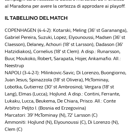
al Maradona per avere la certezza di approdare ai playoff.
IL TABELLINO DEL MATCH
COPENHAGEN (4-4-2): Kotarski; Meling (36’ st Garananga),
Gabriel Pereira, Suzuki, Lopez; Elyounoussi, Madsen (36’ st
Claesson), Delaney, Achouri (18’ st Larsson); Dadason (36’
Hatzidiakos), Cornelius (18’ st Clem). A disp.: Runarsson,
Buur, Moukoko, Robert, Sarapata, Hojer, Ankamafio. All.:
Neestrup
NAPOLI (3-4-2-1): Milinkovic-Savic; Di Lorenzo, Buongiorno,
Juan Jesus; Spinazzola (18’ st Olivera), McTominay,
Lobotka, Gutierrez (30’ st Ambrosino); Vergara (18’ st
Lang), Elmas (Lucca); Hojlund. A disp.: Contini, Ferrante,
Lukaku, Lucca, Beukema, De Chiara, Prisco. All.: Conte
Arbitro: Peljto I. (Bosnia ed Erzegovina)
Marcatori: 39’ McTominay (N), 72′ Larsson (C)
Ammoniti: Hojlund (N), Elyounoussi (C), Di Lorenzo (N),
Clem (C)