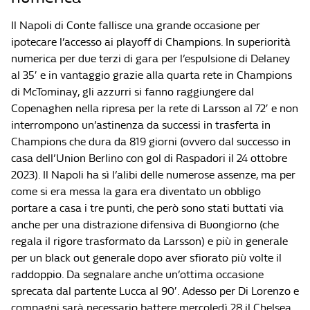
Il Napoli di Conte fallisce una grande occasione per
ipotecare l’accesso ai playoff di Champions. In superiorità
numerica per due terzi di gara per l’espulsione di Delaney
al 35′ e in vantaggio grazie alla quarta rete in Champions
di McTominay, gli azzurri si fanno raggiungere dal
Copenaghen nella ripresa per la rete di Larsson al 72′ e non
interrompono un’astinenza da successi in trasferta in
Champions che dura da 819 giorni (ovvero dal successo in
casa dell’Union Berlino con gol di Raspadori il 24 ottobre
2023). Il Napoli ha sì l’alibi delle numerose assenze, ma per
come si era messa la gara era diventato un obbligo
portare a casa i tre punti, che però sono stati buttati via
anche per una distrazione difensiva di Buongiorno (che
regala il rigore trasformato da Larsson) e più in generale
per un black out generale dopo aver sfiorato più volte il
raddoppio. Da segnalare anche un’ottima occasione
sprecata dal partente Lucca al 90′. Adesso per Di Lorenzo e
compagni sarà necessario battere mercoledì 28 il Chelsea