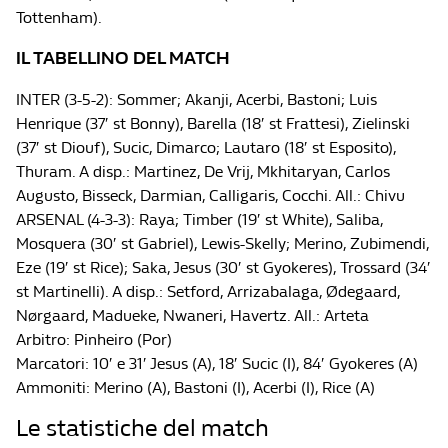
Tottenham).
IL TABELLINO DEL MATCH
INTER (3-5-2): Sommer; Akanji, Acerbi, Bastoni; Luis
Henrique (37′ st Bonny), Barella (18′ st Frattesi), Zielinski
(37′ st Diouf), Sucic, Dimarco; Lautaro (18′ st Esposito),
Thuram. A disp.: Martinez, De Vrij, Mkhitaryan, Carlos
Augusto, Bisseck, Darmian, Calligaris, Cocchi. All.: Chivu
ARSENAL (4-3-3): Raya; Timber (19′ st White), Saliba,
Mosquera (30′ st Gabriel), Lewis-Skelly; Merino, Zubimendi,
Eze (19′ st Rice); Saka, Jesus (30′ st Gyokeres), Trossard (34′
st Martinelli). A disp.: Setford, Arrizabalaga, Ødegaard,
Nørgaard, Madueke, Nwaneri, Havertz. All.: Arteta
Arbitro: Pinheiro (Por)
Marcatori: 10′ e 31′ Jesus (A), 18′ Sucic (I), 84′ Gyokeres (A)
Ammoniti: Merino (A), Bastoni (I), Acerbi (I), Rice (A)
Le statistiche del match