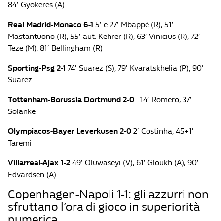
84′ Gyokeres (A)
Real Madrid-Monaco 6-1
5′ e 27′ Mbappé (R), 51′
Mastantuono (R), 55′ aut. Kehrer (R), 63′ Vinicius (R), 72′
Teze (M), 81′ Bellingham (R)
Sporting-Psg 2-1
74′ Suarez (S), 79′ Kvaratskhelia (P), 90′
Suarez
Tottenham-Borussia Dortmund 2-0
14′ Romero, 37′
Solanke
Olympiacos-Bayer Leverkusen 2-0
2′ Costinha, 45+1′
Taremi
Villarreal-Ajax 1-2
49′ Oluwaseyi (V), 61′ Gloukh (A), 90′
Edvardsen (A)
Copenhagen-Napoli 1-1: gli azzurri non
sfruttano l’ora di gioco in superiorità
numerica