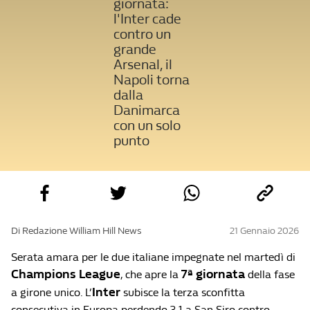
giornata:
l'Inter cade
contro un
grande
Arsenal, il
Napoli torna
dalla
Danimarca
con un solo
punto
Di Redazione William Hill News
21 Gennaio 2026
Serata amara per le due italiane impegnate nel martedì di
Champions League
7ª giornata
, che apre la
della fase
Inter
a girone unico. L’
subisce la terza sconfitta
consecutiva in Europa perdendo 3-1 a San Siro contro