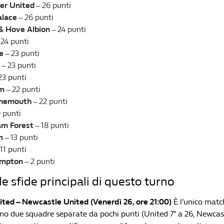
er United
– 26 punti
alace
– 26 punti
& Hove Albion
– 24 punti
 24 punti
e
– 23 punti
– 23 punti
23 punti
m
– 22 punti
nemouth
– 22 punti
 punti
am Forest
– 18 punti
m
– 13 punti
11 punti
ampton
– 2 punti
le sfide principali di questo turno
ted – Newcastle United (Venerdì 26, ore 21:00)
È l’unico matc
ano due squadre separate da pochi punti (United 7° a 26, Newcastl