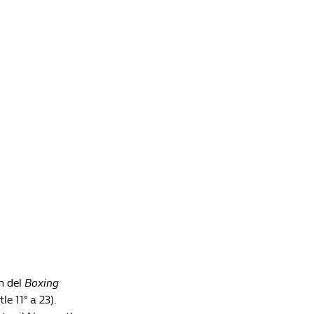
Redazione William Hill News
Il sipario sull'Europa: l'Arsenal alza la Premier,
psicodrammi salvezza in Inghilterra e Spagna.
Tempo di finali in Francia e Germania
Redazione William Hill News
h del
Boxing
e 11° a 23).