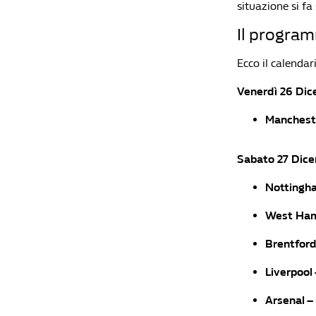
situazione si fa 
Il program
Ecco il calendari
Venerdì 26 Di
Manchest
Sabato 27 Dic
Nottingha
West Ham
Brentfor
Liverpool
Arsenal –