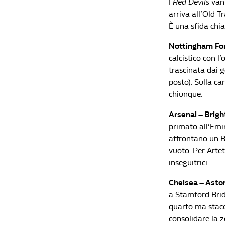
I
Red Devils
vant
arriva all’Old T
È una sfida chi
Nottingham Fore
calcistico con l
trascinata dai g
posto). Sulla c
chiunque.
Arsenal – Brigh
primato all’Emir
affrontano un Br
vuoto. Per Arte
inseguitrici.
Chelsea – Aston
a Stamford Brid
quarto ma stacc
consolidare la 