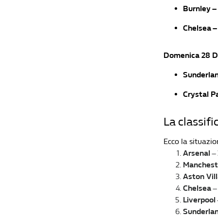
Burnley –
Chelsea –
Domenica 28 D
Sunderlan
Crystal P
La classif
Ecco la situazio
Arsenal
– 
Manchest
Aston Vil
Chelsea
–
Liverpool
Sunderla