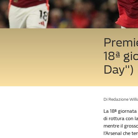
Premie
18ª gi
Day")
Di Redazione Will
La 18ª giornata
di rottura con la
mentre il grosso
l’Arsenal che te