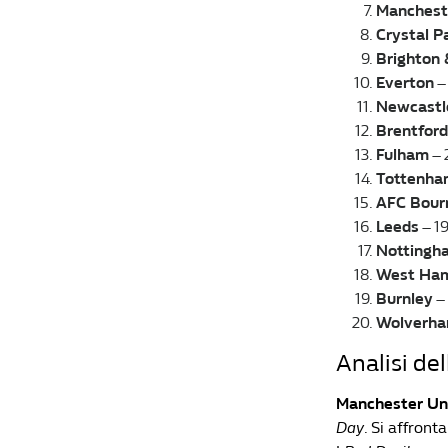
Manchest
Crystal P
Brighton 
Everton
–
Newcastl
Brentford
Fulham
– 
Tottenha
AFC Bour
Leeds
– 19
Nottingh
West Ha
Burnley
– 
Wolverh
Analisi del
Manchester Uni
Day
. Si affront