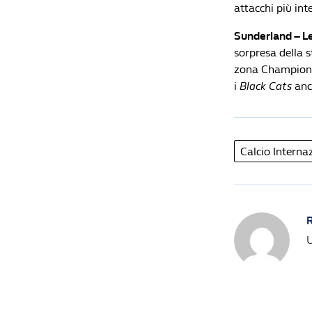
attacchi più int
Sunderland – L
sorpresa della s
zona Champions. 
i
Black Cats
anco
Calcio Interna
R
U