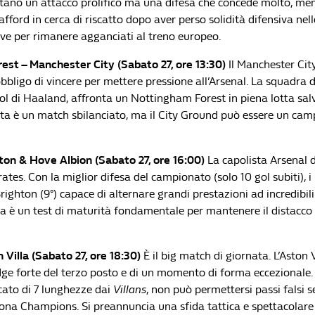
ano un attacco prolifico ma una difesa che concede molto, men
rafford in cerca di riscatto dopo aver perso solidità difensiva nell
ave per rimanere agganciati al treno europeo.
st – Manchester City (Sabato 27, ore 13:30)
Il Manchester City
’obbligo di vincere per mettere pressione all’Arsenal. La squadra 
ol di Haaland, affronta un Nottingham Forest in piena lotta salv
arta è un match sbilanciato, ma il City Ground può essere un cam
ton & Hove Albion (Sabato 27, ore 16:00)
La capolista Arsenal d
ates. Con la miglior difesa del campionato (solo 10 gol subiti), i
ighton (9°) capace di alternare grandi prestazioni ad incredibil
ta è un test di maturità fondamentale per mantenere il distacco 
 Villa (Sabato 27, ore 18:30)
È il big match di giornata. L’Aston V
ge forte del terzo posto e di un momento di forma eccezionale. 
ato di 7 lunghezze dai
Villans
, non può permettersi passi falsi s
zona Champions. Si preannuncia una sfida tattica e spettacolare 