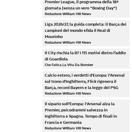
Premier League, il programma della 18ª
giornata (senza un vero "Boxing Day")
Redazione William Hill News
Liga 2026/27, la guida completa: il Barça dei
campioni del mondo sfida il Real di
Mourinho
Redazione William Hill News
Il City rischia la B? I 115 motivi dietro l’addio
di Guardiola
Che Fatica La Vita Da Bomber
Calcio estero, i verdetti d'Europa: l'Arsenal
sul trono d'Inghilterra, Flick rigenera il
Barça, record Bayern e la legge del PSG
Redazione William Hill News
Il sipario sull'Europa: l'Arsenal alza la
Premier, psicodrammi salvezza in
Inghilterra e Spagna. Tempo di finali in
Francia e Germania
Redazione William Hill News