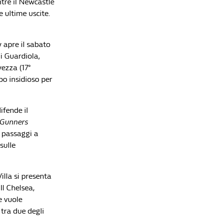
tre il Newcastle
e ultime uscite.
 apre il sabato
di Guardiola,
ezza (17°
po insidioso per
ifende il
Gunners
i passaggi a
sulle
illa si presenta
Il Chelsea,
e vuole
tra due degli