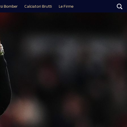
si Bomber
Calciatori Brutti
Le Firme