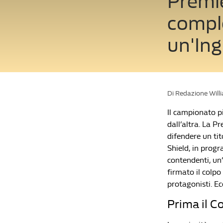
Premie
comple
un'Ing
Di Redazione Will
Il campionato pi
dall’altra. La P
difendere un ti
Shield, in prog
contendenti, un’
firmato il colpo
protagonisti. E
Prima il C