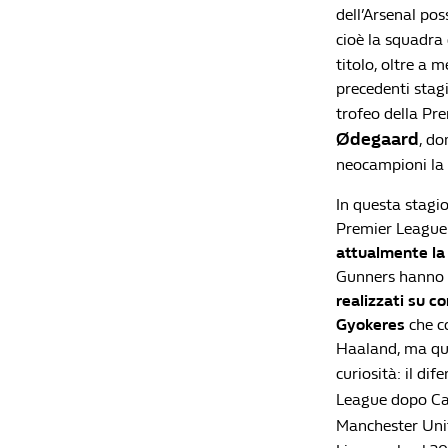
dell’Arsenal po
cioè la squadra
titolo, oltre a 
precedenti stagi
trofeo della Pr
Ødegaard
, do
neocampioni la 
In questa stagio
Premier League 
attualmente la
Gunners hanno po
realizzati su co
Gyokeres
che co
Haaland, ma que
curiosità: il dif
League dopo C
Manchester Uni