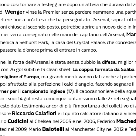
ssono così tornare a festeggiare dopo un’attesa che durava dal
Wenger
 di
vinse la Premier senza perdere nemmeno una parti
mettere fine a un’attesa che ha perseguitato l’Arsenal, soprattutto
oni chiuse al secondo posto, potrebbe aprire un nuovo ciclo in Ing
Mar
emier verrà consegnato nelle mani del capitano dell’Arsenal,
menica a Selhurst Park, la casa del Crystal Palace, che conceder
passerella d’onore prima di entrare in campo.
ne, la forza dell’Arsenal è stata senza dubbio la
difesa
: miglior 
con 26 gol subiti e 19 clean sheet.
La coppia formata da Saliba 
 migliore d’Europa
, ma grandi meriti vanno dati anche al portie
i sfruttato alla perfezione i calci d’angolo, facendo segnare il
rner per il campionato inglese (17)
. Il capocannoniere della squ
n i suoi 14 gol resta comunque lontanissimo dalle 27 reti segnat
sto dato testimonia ancor di più l’importanza del collettivo di 
Riccardo Calafiori
ensore
è il quinto calciatore italiano a vince
Cudicini
Mache
arlo
al Chelsea nel 2005 e nel 2006, Federico
Balotelli
ted nel 2009, Mario
al Manchester City nel 2012 e Fe