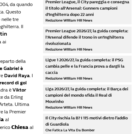
Premier League, il City pareggia e consegna
 2004, da quando
il titolo all'Arsenal: Gunners campioni
ta. Questo
d'Inghilterra dopo 22 anni
 nelle tre
Redazione William Hill News
hilterra. Il
Premier League 2026/27, la guida completa:
tin
l'Arsenal difende il trono in un'Inghilterra
à ai
rivoluzionata
Redazione William Hill News
Ligue 1 2026/27, la guida completa: il PSG
reparto della
cambia pelle e la Francia prova a dargli la
e Gabriel è
caccia
re
David Raya
. I
Redazione William Hill News
record di gol
Liga 2026/27, la guida completa: il Barça dei
adra è
Viktor
campioni del mondo sfida il Real di
e da Erling
Mourinho
Arteta. Ultima
Redazione William Hill News
re la Premier
Il City rischia la B? I 115 motivi dietro l’addio
da
al
di Guardiola
Chiesa
derico
al
Che Fatica La Vita Da Bomber