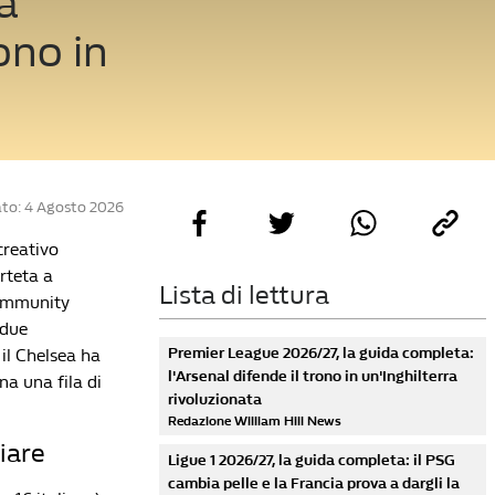
a
ono in
to: 4 Agosto 2026
creativo
rteta a
Lista di lettura
Community
 due
Premier League 2026/27, la guida completa:
 il Chelsea ha
l'Arsenal difende il trono in un'Inghilterra
na una fila di
rivoluzionata
Redazione William Hill News
hiare
Ligue 1 2026/27, la guida completa: il PSG
cambia pelle e la Francia prova a dargli la