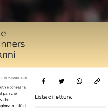
 e
Gunners
anni
o: 19 Maggio 2026
uth e consegna
el pari che
Lista di lettura
s, che
ionato. I tifosi