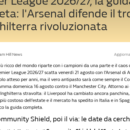
r League 2026/27, la guid
ta: l'Arsenal difende il tr
hilterra rivoluzionata
iam Hill News
Aggiorna
ù ricco del mondo riparte con i campioni da una parte e il caos 
remier League 2026/27 scatta venerdì 21 agosto con l’Arsenal di A
tolo atteso per anni, ma il vero antipasto sarà come sempre il 
ramma domenica 16 agosto contro il Manchester City. Attorno ai
Inghilterra stravolta: il Liverpool ha cambiato ancora panchina,
 più costoso dell’estate e il mercato ha spedito in Italia e in Spag
cco la guida completa.
ommunity Shield, poi il via: le date da cerc