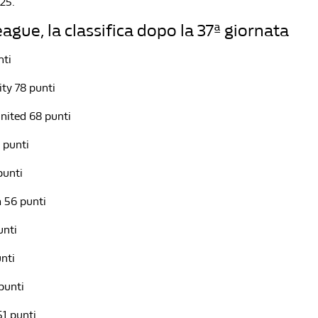
25.
ague, la classifica dopo la 37ª giornata
nti
ity 78 punti
nited 68 punti
2 punti
punti
 56 punti
unti
nti
punti
51 punti