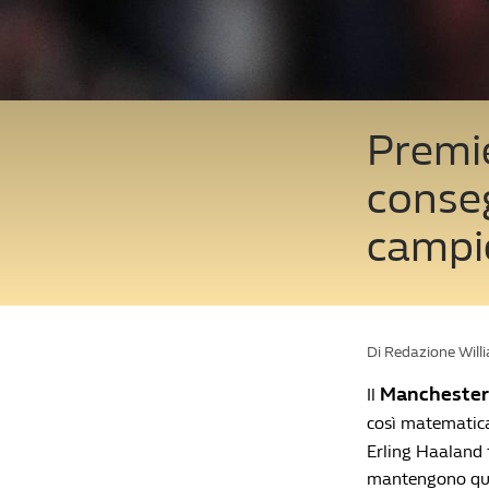
Premie
conseg
campio
Di Redazione Will
Manchester C
Il
così matematicam
Erling Haaland f
mantengono quin