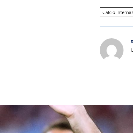
Calcio Interna
R
U