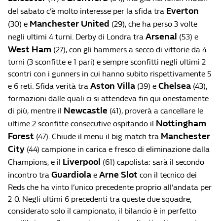
Everton
del sabato c’è molto interesse per la sfida tra
Manchester United
(30) e
(29), che ha perso 3 volte
Arsenal
negli ultimi 4 turni. Derby di Londra tra
(53) e
West Ham
(27), con gli hammers a secco di vittorie da 4
turni (3 sconfitte e 1 pari) e sempre sconfitti negli ultimi 2
scontri con i gunners in cui hanno subito rispettivamente 5
Aston Villa
Chelsea
e 6 reti. Sfida verità tra
(39) e
(43),
formazioni dalle quali ci si attendeva fin qui onestamente
Newcastle
di più, mentre il
(41), proverà a cancellare le
Nottingham
ultime 2 sconfitte consecutive ospitando il
Forest
Manchester
(47). Chiude il menu il big match tra
City
(44) campione in carica e fresco di eliminazione dalla
Liverpool
Champions, e il
(61) capolista: sarà il secondo
Guardiola
Arne Slot
incontro tra
e
con il tecnico dei
Reds che ha vinto l’unico precedente proprio all’andata per
2-0. Negli ultimi 6 precedenti tra queste due squadre,
considerato solo il campionato, il bilancio è in perfetto