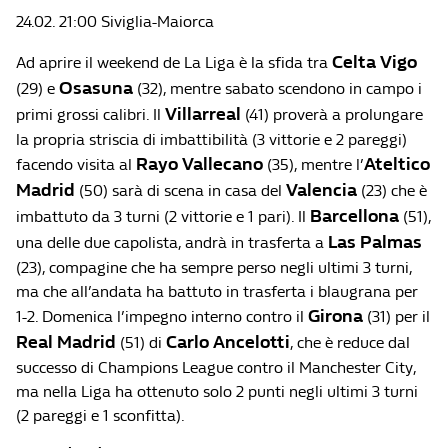
24.02. 21:00 Siviglia-Maiorca
Celta Vigo
Ad aprire il weekend de La Liga è la sfida tra
Osasuna
(29) e
(32), mentre sabato scendono in campo i
Villarreal
primi grossi calibri. Il
(41) proverà a prolungare
la propria striscia di imbattibilità (3 vittorie e 2 pareggi)
Rayo Vallecano
Ateltico
facendo visita al
(35), mentre l’
Madrid
Valencia
(50) sarà di scena in casa del
(23) che è
Barcellona
imbattuto da 3 turni (2 vittorie e 1 pari). Il
(51),
Las Palmas
una delle due capolista, andrà in trasferta a
(23), compagine che ha sempre perso negli ultimi 3 turni,
ma che all’andata ha battuto in trasferta i blaugrana per
Girona
1-2. Domenica l’impegno interno contro il
(31) per il
Real Madrid
Carlo Ancelotti
(51) di
, che è reduce dal
successo di Champions League contro il Manchester City,
ma nella Liga ha ottenuto solo 2 punti negli ultimi 3 turni
(2 pareggi e 1 sconfitta).