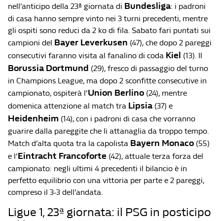
Bundesliga
nell’anticipo della 23ª giornata di
: i padroni
di casa hanno sempre vinto nei 3 turni precedenti, mentre
gli ospiti sono reduci da 2 ko di fila. Sabato fari puntati sui
Bayer Leverkusen
campioni del
(47), che dopo 2 pareggi
Kiel
consecutivi faranno visita al fanalino di coda
(13). Il
Borussia Dortmund
(29), fresco di passaggio del turno
in Champions League, ma dopo 2 sconfitte consecutive in
Union Berlino
campionato, ospiterà l’
(24), mentre
Lipsia
domenica attenzione al match tra
(37) e
Heidenheim
(14), con i padroni di casa che vorranno
guarire dalla pareggite che li attanaglia da troppo tempo.
Bayern Monaco
Match d’alta quota tra la capolista
(55)
Eintracht Francoforte
e l’
(42), attuale terza forza del
campionato: negli ultimi 4 precedenti il bilancio è in
perfetto equilibrio con una vittoria per parte e 2 pareggi,
compreso il 3-3 dell’andata.
Ligue 1, 23ª giornata: il PSG in posticipo