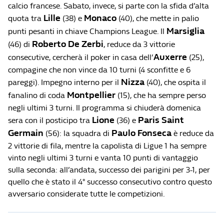
calcio francese. Sabato, invece, si parte con la sfida d’alta
Lille
Monaco
quota tra
(38) e
(40), che mette in palio
Marsiglia
punti pesanti in chiave Champions League. Il
Roberto De Zerbi
(46) di
, reduce da 3 vittorie
Auxerre
consecutive, cercherà il poker in casa dell’
(25),
compagine che non vince da 10 turni (4 sconfitte e 6
Nizza
pareggi). Impegno interno per il
(40), che ospita il
Montpellier
fanalino di coda
(15), che ha sempre perso
negli ultimi 3 turni. Il programma si chiuderà domenica
Lione
Paris Saint
sera con il posticipo tra
(36) e
Germain
Paulo Fonseca
(56): la squadra di
è reduce da
2 vittorie di fila, mentre la capolista di Ligue 1 ha sempre
vinto negli ultimi 3 turni e vanta 10 punti di vantaggio
sulla seconda: all’andata, successo dei parigini per 3-1, per
quello che è stato il 4° successo consecutivo contro questo
avversario considerate tutte le competizioni.