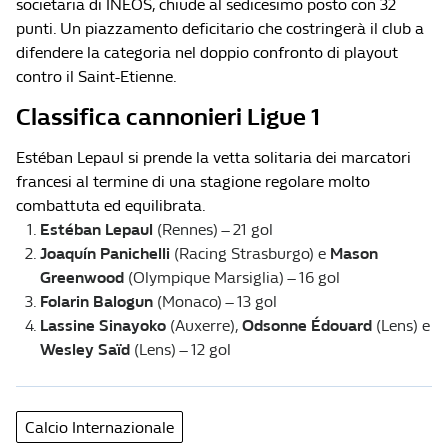
societaria di INEOS, chiude al sedicesimo posto con 32
punti. Un piazzamento deficitario che costringerà il club a
difendere la categoria nel doppio confronto di playout
contro il Saint-Etienne.
Classifica cannonieri Ligue 1
Estéban Lepaul si prende la vetta solitaria dei marcatori
francesi al termine di una stagione regolare molto
combattuta ed equilibrata.
Estéban Lepaul
(Rennes) – 21 gol
Joaquín Panichelli
(Racing Strasburgo) e
Mason
Greenwood
(Olympique Marsiglia) – 16 gol
Folarin Balogun
(Monaco) – 13 gol
Lassine Sinayoko
(Auxerre),
Odsonne Édouard
(Lens) e
Wesley Saïd
(Lens) – 12 gol
Calcio Internazionale