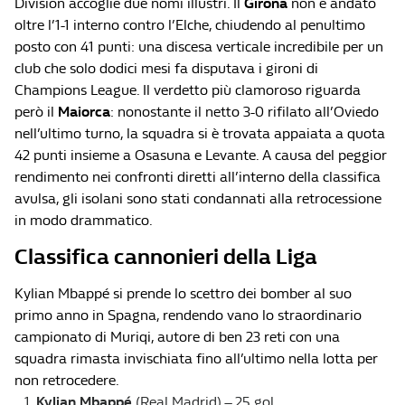
División accoglie due nomi illustri. Il
Girona
non è andato
oltre l’1-1 interno contro l’Elche, chiudendo al penultimo
posto con 41 punti: una discesa verticale incredibile per un
club che solo dodici mesi fa disputava i gironi di
Champions League. Il verdetto più clamoroso riguarda
però il
Maiorca
: nonostante il netto 3-0 rifilato all’Oviedo
nell’ultimo turno, la squadra si è trovata appaiata a quota
42 punti insieme a Osasuna e Levante. A causa del peggior
rendimento nei confronti diretti all’interno della classifica
avulsa, gli isolani sono stati condannati alla retrocessione
in modo drammatico.
Classifica cannonieri della Liga
Kylian Mbappé si prende lo scettro dei bomber al suo
primo anno in Spagna, rendendo vano lo straordinario
campionato di Muriqi, autore di ben 23 reti con una
squadra rimasta invischiata fino all’ultimo nella lotta per
non retrocedere.
Kylian Mbappé
(Real Madrid) – 25 gol