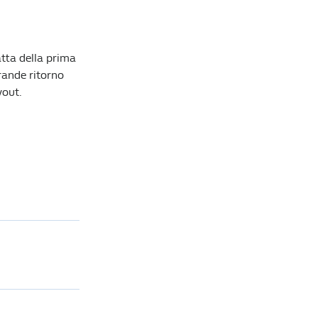
atta della prima
rande ritorno
yout.