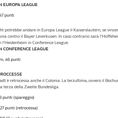
IN EUROPA LEAGUE
47 punti
cht potrebbe andare in Europa League il Kaiserslautern, se vincerà
ia contro il Bayer Leverkusen. In caso contrario sarà l’Hoffehe
on l’Heidenheim in Conference League.
IN CONFERENCE LEAGUE
m, 46 punti
TROCCESSE
dt è retrocessa anche il Colonia. La terzultima, ovvero il Bochum
la terza della Zweite Bundesliga.
 punti (spareggio)
7 punti (retrocessa)