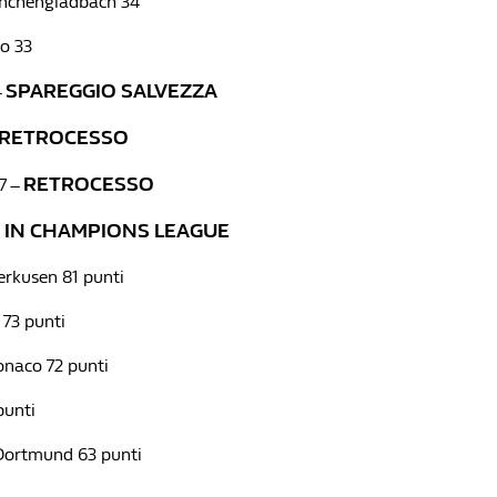
onchengladbach 34
no 33
SPAREGGIO SALVEZZA
–
RETROCESSO
RETROCESSO
7 –
E IN CHAMPIONS LEAGUE
erkusen 81 punti
 73 punti
naco 72 punti
punti
Dortmund 63 punti