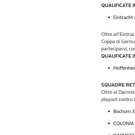
QUALIFICATE 
Eintracht 
Oltre all’Eintra
Coppa di German
parteciparvi, c
QUALIFICATE 
Hoffenhei
SQUADRE RE
Oltre al Darmsta
playout contro 
Bochum 33
COLONIA 2