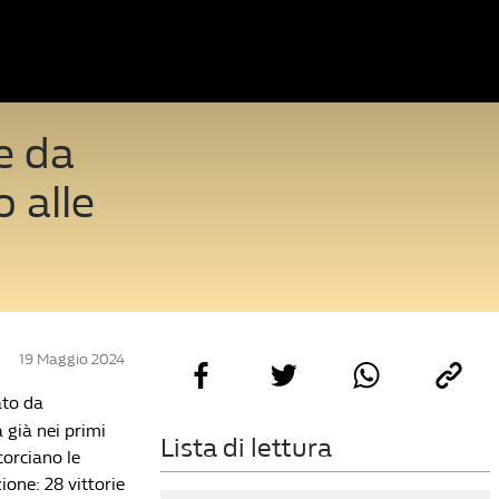
e da
o alle
19 Maggio 2024
ato da
 già nei primi
Lista di lettura
corciano le
ione: 28 vittorie