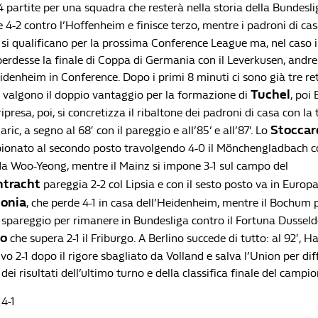
4 partite per una squadra che resterà nella storia della Bundesli
 4-2 contro l’Hoffenheim e finisce terzo, mentre i padroni di ca
si qualificano per la prossima Conference League ma, nel caso in
perdesse la finale di Coppa di Germania con il Leverkusen, andr
denheim in Conference. Dopo i primi 8 minuti ci sono già tre reti
Tuchel
′) valgono il doppio vantaggio per la formazione di
, poi 
ipresa, poi, si concretizza il ribaltone dei padroni di casa con la 
Stoccar
ic, a segno al 68′ con il pareggio e all’85’ e all’87’. Lo
ionato al secondo posto travolgendo 4-0 il Mönchengladbach c
a Woo-Yeong, mentre il Mainz si impone 3-1 sul campo del
ntracht
pareggia 2-2 col Lipsia e con il sesto posto va in Europ
lonia
, che perde 4-1 in casa dell’Heidenheim, mentre il Bochum 
 spareggio per rimanere in Bundesliga contro il Fortuna Dusseldo
no
che supera 2-1 il Friburgo. A Berlino succede di tutto: al 92′, H
sivo 2-1 dopo il rigore sbagliato da Volland e salva l’Union per dif
o dei risultati dell’ultimo turno e della classifica finale del camp
4-1