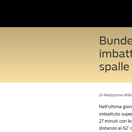
Bundes
imbatt
spalle
Di Redazione Will
Nell’ultima gio
imbattuto supera
27 minuti con le 
distanze al 62′