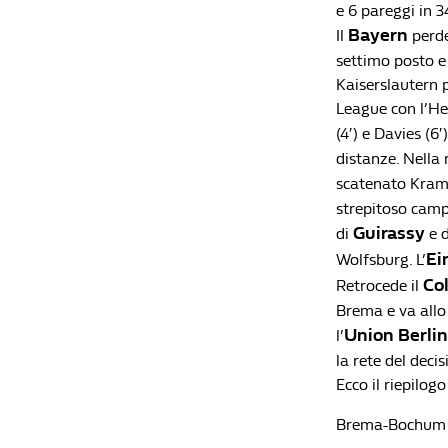
e 6 pareggi in 3
Bayern
Il
perde
settimo posto e 
Kaiserslautern 
League con l’Hei
(4′) e Davies (6
distanze. Nella r
scatenato Kramar
strepitoso camp
Guirassy
di
e d
Ei
Wolfsburg. L’
Co
Retrocede il
Brema e va allo
Union Berli
l’
la rete del deci
Ecco il riepilog
Brema-Bochum 