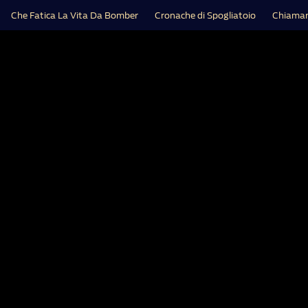
Che Fatica La Vita Da Bomber
Cronache di Spogliatoio
Chiamar