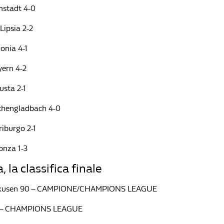
stadt 4-0
Lipsia 2-2
onia 4-1
ern 4-2
sta 2-1
chengladbach 4-0
riburgo 2-1
nza 1-3
 la classifica finale
erkusen 90 – CAMPIONE/CHAMPIONS LEAGUE
73 – CHAMPIONS LEAGUE