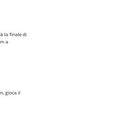
 la finale di
im a
, gioca il