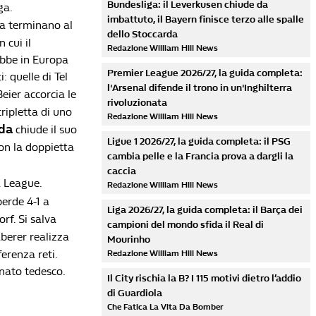
Bundesliga: il Leverkusen chiude da
ga.
imbattuto, il Bayern finisce terzo alle spalle
sa terminano al
dello Stoccarda
 cui il
Redazione William Hill News
ebbe in Europa
Premier League 2026/27, la guida completa:
: quelle di Tel
l'Arsenal difende il trono in un'Inghilterra
Beier accorcia le
rivoluzionata
tripletta di uno
Redazione William Hill News
da
chiude il suo
Ligue 1 2026/27, la guida completa: il PSG
on la doppietta
cambia pelle e la Francia prova a dargli la
caccia
a League.
Redazione William Hill News
perde 4-1 a
Liga 2026/27, la guida completa: il Barça dei
rf. Si salva
campioni del mondo sfida il Real di
aberer realizza
Mourinho
ferenza reti.
Redazione William Hill News
ionato tedesco.
Il City rischia la B? I 115 motivi dietro l’addio
di Guardiola
Che Fatica La Vita Da Bomber