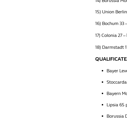
14) Borussia M
15) Union Berli
16) Bochum 33 
17) Colonia 27 –
18) Darmstadt 1
QUALIFICAT
Bayer Lev
Stoccarda
Bayern Mo
Lipsia 65 
Borussia 