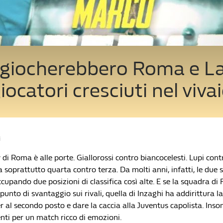
giocherebbero Roma e La
giocatori cresciuti nel viva
i
di Roma è alle porte. Giallorossi contro biancocelesti. Lupi con
 soprattutto quarta contro terza. Da molti anni, infatti, le due 
upando due posizioni di classifica così alte. E se la squadra di
unto di svantaggio sui rivali, quella di Inzaghi ha addirittura la 
er al secondo posto e dare la caccia alla Juventus capolista. Ins
ienti per un match ricco di emozioni.