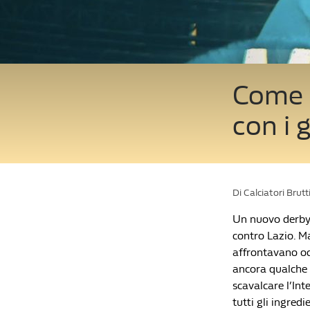
Come 
con i 
Di Calciatori Brutt
Un nuovo derby 
contro Lazio. Ma
affrontavano occ
ancora qualche p
scavalcare l’Int
tutti gli ingred