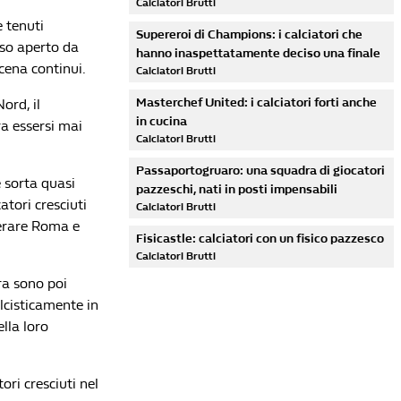
Calciatori Brutti
e tenuti
Supereroi di Champions: i calciatori che
iso aperto da
hanno inaspettatamente deciso una finale
cena continui.
Calciatori Brutti
Masterchef United: i calciatori forti anche
Nord, il
in cucina
ra essersi mai
Calciatori Brutti
Passaportogruaro: una squadra di giocatori
è sorta quasi
pazzeschi, nati in posti impensabili
tori cresciuti
Calciatori Brutti
ierare Roma e
Fisicastle: calciatori con un fisico pazzesco
Calciatori Brutti
ra sono poi
alcisticamente in
lla loro
Lista di lettura
ri cresciuti nel