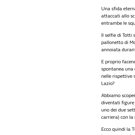
Una sfida eterna
attaccati allo 
entrambe le squa
Il selfie di Tott
pallonetto di Mo
annoiata durant
E proprio facend
spontanea una d
nelle rispettive
Lazio?
Abbiamo scoperto
diventati figure
uno dei due sett
carriera) con la
Ecco quindi la T