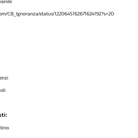
vanile.
r.com/CB_Ignoranza/status/1220645162671624192?s=20
enzi
oli
ti:
tino