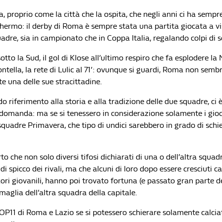
, proprio come la città che la ospita, che negli anni ci ha sempr
schermo: il derby di Roma è sempre stata una partita giocata a v
dre, sia in campionato che in Coppa Italia, regalando colpi di s
i sotto la Sud, il gol di Klose all’ultimo respiro che fa esplodere la 
ntella, la rete di Lulic al 71’: ovunque si guardi, Roma non semb
e una delle sue stracittadine.
o riferimento alla storia e alla tradizione delle due squadre, ci 
omanda: ma se si tenessero in considerazione solamente i gioca
 squadre Primavera, che tipo di undici sarebbero in grado di sch
 che non solo diversi tifosi dichiarati di una o dell’altra squad
 di spicco dei rivali, ma che alcuni di loro dopo essere cresciuti c
ori giovanili, hanno poi trovato fortuna (e passato gran parte de
 maglia dell’altra squadra della capitale.
OP11 di Roma e Lazio se si potessero schierare solamente calciato