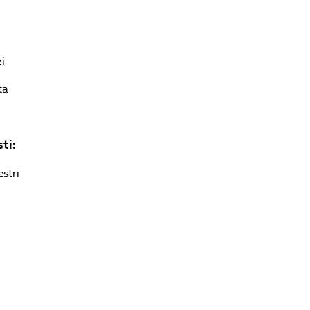
i
ta
ti:
stri
i