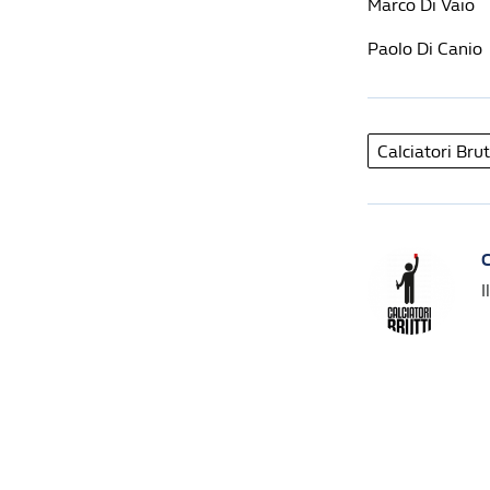
Marco Di Vaio
Paolo Di Canio
Calciatori Brut
C
I