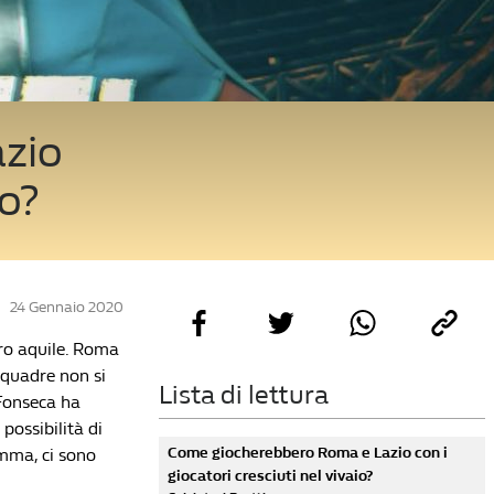
zio
io?
24 Gennaio 2020
tro aquile. Roma
squadre non si
Lista di lettura
 Fonseca ha
possibilità di
Come giocherebbero Roma e Lazio con i
omma, ci sono
giocatori cresciuti nel vivaio?