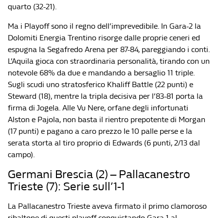
quarto (32-21).
Ma i Playoff sono il regno dell’imprevedibile. In Gara-2 la
Dolomiti Energia Trentino risorge dalle proprie ceneri ed
espugna la Segafredo Arena per 87-84, pareggiando i conti.
L’Aquila gioca con straordinaria personalità, tirando con un
notevole 68% da due e mandando a bersaglio 11 triple.
Sugli scudi uno stratosferico Khaliff Battle (22 punti) e
Steward (18), mentre la tripla decisiva per l’83-81 porta la
firma di Jogela. Alle Vu Nere, orfane degli infortunati
Alston e Pajola, non basta il rientro prepotente di Morgan
(17 punti) e pagano a caro prezzo le 10 palle perse e la
serata storta al tiro proprio di Edwards (6 punti, 2/13 dal
campo).
Germani Brescia (2) – Pallacanestro
Trieste (7): Serie sull’1-1
La Pallacanestro Trieste aveva firmato il primo clamoroso
ribaltone di questi playoff conquistando Gara-1 al