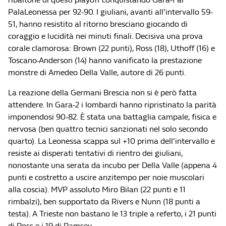
PalaLeonessa per 92-90. I giuliani, avanti all’intervallo 59-
51, hanno resistito al ritorno bresciano giocando di
coraggio e lucidità nei minuti finali. Decisiva una prova
corale clamorosa: Brown (22 punti), Ross (18), Uthoff (16) e
Toscano-Anderson (14) hanno vanificato la prestazione
monstre di Amedeo Della Valle, autore di 26 punti.
La reazione della Germani Brescia non si è però fatta
attendere. In Gara-2 i lombardi hanno ripristinato la parità
imponendosi 90-82. È stata una battaglia campale, fisica e
nervosa (ben quattro tecnici sanzionati nel solo secondo
quarto). La Leonessa scappa sul +10 prima dell’intervallo e
resiste ai disperati tentativi di rientro dei giuliani,
nonostante una serata da incubo per Della Valle (appena 4
punti e costretto a uscire anzitempo per noie muscolari
alla coscia). MVP assoluto Miro Bilan (22 punti e 11
rimbalzi), ben supportato da Rivers e Nunn (18 punti a
testa). A Trieste non bastano le 13 triple a referto, i 21 punti
di Ross e i 19 di Ramsey.