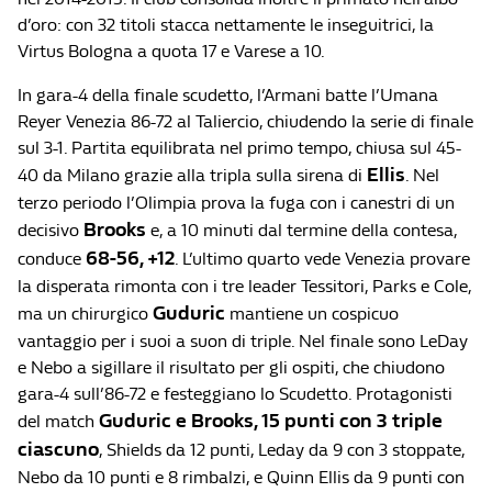
d’oro: con 32 titoli stacca nettamente le inseguitrici, la
Virtus Bologna a quota 17 e Varese a 10.
In gara-4 della finale scudetto, l’Armani batte l’Umana
Reyer Venezia 86-72 al Taliercio, chiudendo la serie di finale
sul 3-1. Partita equilibrata nel primo tempo, chiusa sul 45-
Ellis
40 da Milano grazie alla tripla sulla sirena di
. Nel
terzo periodo l’Olimpia prova la fuga con i canestri di un
Brooks
decisivo
e, a 10 minuti dal termine della contesa,
68-56, +12
conduce
. L’ultimo quarto vede Venezia provare
la disperata rimonta con i tre leader Tessitori, Parks e Cole,
Guduric
ma un chirurgico
mantiene un cospicuo
vantaggio per i suoi a suon di triple. Nel finale sono LeDay
e Nebo a sigillare il risultato per gli ospiti, che chiudono
gara-4 sull’86-72 e festeggiano lo Scudetto. Protagonisti
Guduric e Brooks, 15 punti con 3 triple
del match
ciascuno
, Shields da 12 punti, Leday da 9 con 3 stoppate,
Nebo da 10 punti e 8 rimbalzi, e Quinn Ellis da 9 punti con