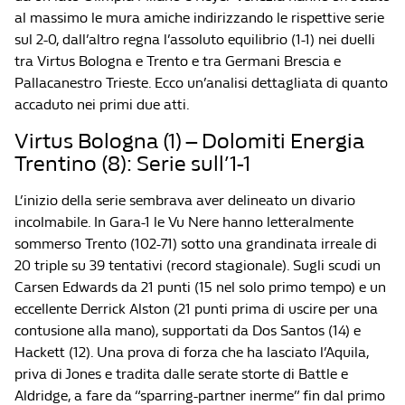
al massimo le mura amiche indirizzando le rispettive serie
sul 2-0, dall’altro regna l’assoluto equilibrio (1-1) nei duelli
tra Virtus Bologna e Trento e tra Germani Brescia e
Pallacanestro Trieste. Ecco un’analisi dettagliata di quanto
accaduto nei primi due atti.
Virtus Bologna (1) – Dolomiti Energia
Trentino (8): Serie sull’1-1
L’inizio della serie sembrava aver delineato un divario
incolmabile. In Gara-1 le Vu Nere hanno letteralmente
sommerso Trento (102-71) sotto una grandinata irreale di
20 triple su 39 tentativi (record stagionale). Sugli scudi un
Carsen Edwards da 21 punti (15 nel solo primo tempo) e un
eccellente Derrick Alston (21 punti prima di uscire per una
contusione alla mano), supportati da Dos Santos (14) e
Hackett (12). Una prova di forza che ha lasciato l’Aquila,
priva di Jones e tradita dalle serate storte di Battle e
Aldridge, a fare da “sparring-partner inerme” fin dal primo