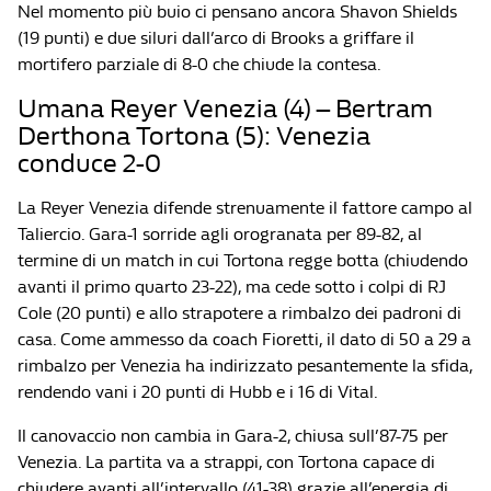
Nel momento più buio ci pensano ancora Shavon Shields
(19 punti) e due siluri dall’arco di Brooks a griffare il
mortifero parziale di 8-0 che chiude la contesa.
Umana Reyer Venezia (4) – Bertram
Derthona Tortona (5): Venezia
conduce 2-0
La Reyer Venezia difende strenuamente il fattore campo al
Taliercio. Gara-1 sorride agli orogranata per 89-82, al
termine di un match in cui Tortona regge botta (chiudendo
avanti il primo quarto 23-22), ma cede sotto i colpi di RJ
Cole (20 punti) e allo strapotere a rimbalzo dei padroni di
casa. Come ammesso da coach Fioretti, il dato di 50 a 29 a
rimbalzo per Venezia ha indirizzato pesantemente la sfida,
rendendo vani i 20 punti di Hubb e i 16 di Vital.
Il canovaccio non cambia in Gara-2, chiusa sull’87-75 per
Venezia. La partita va a strappi, con Tortona capace di
chiudere avanti all’intervallo (41-38) grazie all’energia di