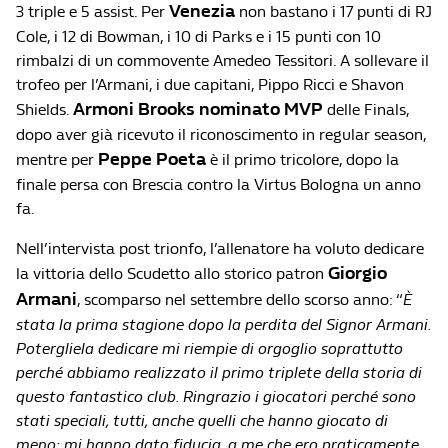
Venezia
3 triple e 5 assist. Per
non bastano i 17 punti di RJ
Cole, i 12 di Bowman, i 10 di Parks e i 15 punti con 10
rimbalzi di un commovente Amedeo Tessitori. A sollevare il
trofeo per l’Armani, i due capitani, Pippo Ricci e Shavon
Armoni Brooks nominato MVP
Shields.
delle Finals,
dopo aver già ricevuto il riconoscimento in regular season,
Peppe Poeta
mentre per
è il primo tricolore, dopo la
finale persa con Brescia contro la Virtus Bologna un anno
fa.
Nell’intervista post trionfo, l’allenatore ha voluto dedicare
Giorgio
la vittoria dello Scudetto allo storico patron
Armani
, scomparso nel settembre dello scorso anno: “
È
stata la prima stagione dopo la perdita del Signor Armani.
Potergliela dedicare mi riempie di orgoglio soprattutto
perché abbiamo realizzato il primo triplete della storia di
questo fantastico club. Ringrazio i giocatori perché sono
stati speciali, tutti, anche quelli che hanno giocato di
meno: mi hanno dato fiducia, a me che ero praticamente