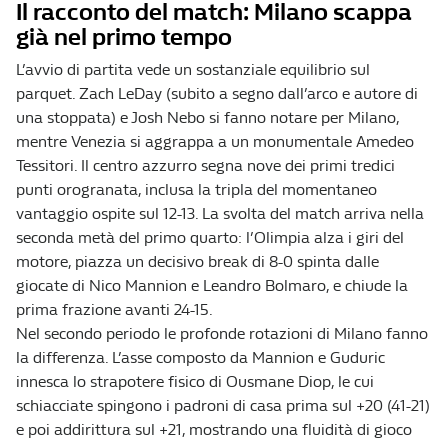
Il racconto del match: Milano scappa
già nel primo tempo
L’avvio di partita vede un sostanziale equilibrio sul
parquet. Zach LeDay (subito a segno dall’arco e autore di
una stoppata) e Josh Nebo si fanno notare per Milano,
mentre Venezia si aggrappa a un monumentale Amedeo
Tessitori. Il centro azzurro segna nove dei primi tredici
punti orogranata, inclusa la tripla del momentaneo
vantaggio ospite sul 12-13. La svolta del match arriva nella
seconda metà del primo quarto: l’Olimpia alza i giri del
motore, piazza un decisivo break di 8-0 spinta dalle
giocate di Nico Mannion e Leandro Bolmaro, e chiude la
prima frazione avanti 24-15.
Nel secondo periodo le profonde rotazioni di Milano fanno
la differenza. L’asse composto da Mannion e Guduric
innesca lo strapotere fisico di Ousmane Diop, le cui
schiacciate spingono i padroni di casa prima sul +20 (41-21)
e poi addirittura sul +21, mostrando una fluidità di gioco