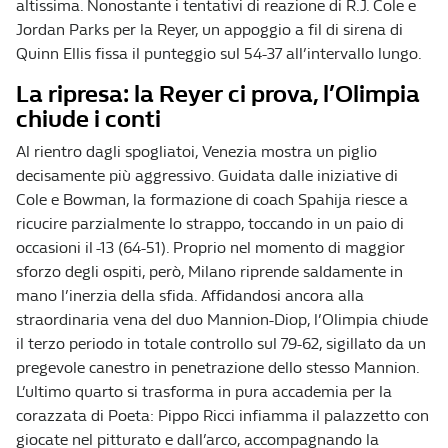
altissima. Nonostante i tentativi di reazione di R.J. Cole e
Jordan Parks per la Reyer, un appoggio a fil di sirena di
Quinn Ellis fissa il punteggio sul 54-37 all’intervallo lungo.
La ripresa: la Reyer ci prova, l’Olimpia
chiude i conti
Al rientro dagli spogliatoi, Venezia mostra un piglio
decisamente più aggressivo. Guidata dalle iniziative di
Cole e Bowman, la formazione di coach Spahija riesce a
ricucire parzialmente lo strappo, toccando in un paio di
occasioni il -13 (64-51). Proprio nel momento di maggior
sforzo degli ospiti, però, Milano riprende saldamente in
mano l’inerzia della sfida. Affidandosi ancora alla
straordinaria vena del duo Mannion-Diop, l’Olimpia chiude
il terzo periodo in totale controllo sul 79-62, sigillato da un
pregevole canestro in penetrazione dello stesso Mannion.
L’ultimo quarto si trasforma in pura accademia per la
corazzata di Poeta: Pippo Ricci infiamma il palazzetto con
giocate nel pitturato e dall’arco, accompagnando la