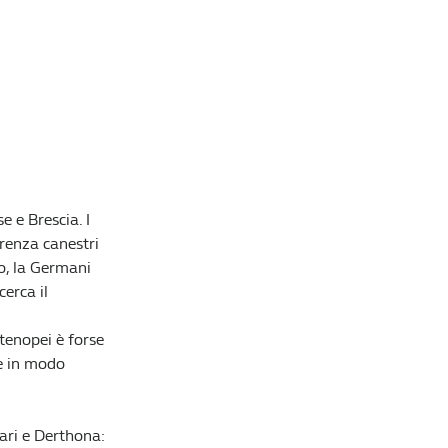
Redazione William Hill News
e e Brescia. I
erenza canestri
o, la Germani
cerca il
rtenopei è forse
be in modo
sari e Derthona: