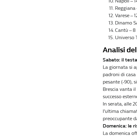
Napoli – 1
Reggiana 
Varese – 1
Dinamo Sa
Cantù – 8 
Universo T
Analisi de
Sabato: il test
La giornata si a
padroni di casa
pesante (-90), s
Brescia vanta il
successo esterno
In serata, alle 2
l’ultima chiamat
preoccupante da
Domenica: le ri
La domenica offr