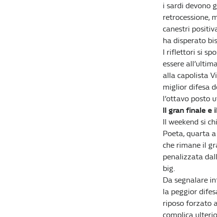
i sardi devono g
retrocessione, 
canestri positiv
ha disperato bi
I riflettori si 
essere all’ultim
alla capolista V
miglior difesa d
l’ottavo posto u
Il gran finale e 
Il weekend si ch
Poeta, quarta a 
che rimane il g
penalizzata dal
big.
Da segnalare inf
la peggior difes
riposo forzato 
complica ulterio