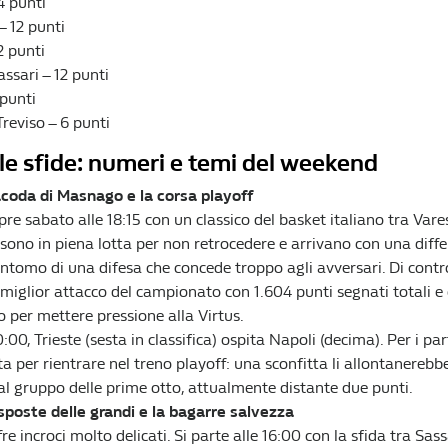
4 punti
– 12 punti
2 punti
ssari – 12 punti
punti
reviso – 6 punti
lle sfide: numeri e temi del weekend
acoda di Masnago e la corsa playoff
pre sabato alle 18:15 con un classico del basket italiano tra Vares
 sono in piena lotta per non retrocedere e arrivano con una diff
intomo di una difesa che concede troppo agli avversari. Di contr
 miglior attacco del campionato con 1.604 punti segnati totali e 
 per mettere pressione alla Virtus.
0:00, Trieste (sesta in classifica) ospita Napoli (decima). Per i pa
a per rientrare nel treno playoff: una sconfitta li allontanereb
l gruppo delle prime otto, attualmente distante due punti.
sposte delle grandi e la bagarre salvezza
e incroci molto delicati. Si parte alle 16:00 con la sfida tra Sas