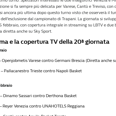
ltimo turno. Spettatori interessati le due inseguitrici Venezia e M
azione si fa sempre più delicata per Varese, Cantù e Treviso, con
rsi ancora più ultima dopo questo turno visto che osserverà il tu
dell’esclusione dal campionato di Trapani. La giornata si svilup
5 febbraio, con copertura integrale in streaming su LBTV e due
la diretta anche su Sky Sport.
ma e la copertura TV della 20ª giornata
raio
 – Openjobmetis Varese contro Germani Brescia (Diretta anche s
– Pallacanestro Trieste contro Napoli Basket
bbraio
 – Dinamo Sassari contro Derthona Basket
 – Reyer Venezia contro UNAHOTELS Reggiana