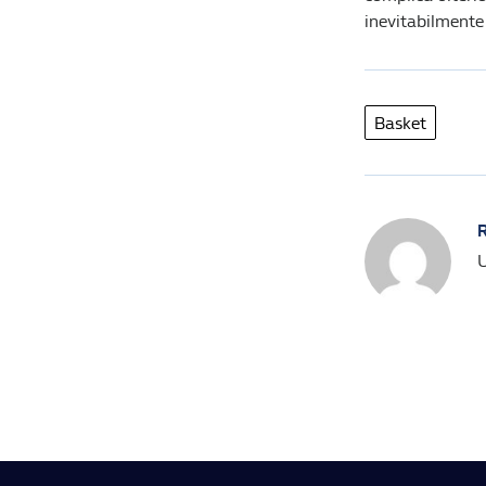
inevitabilmente
Basket
R
U