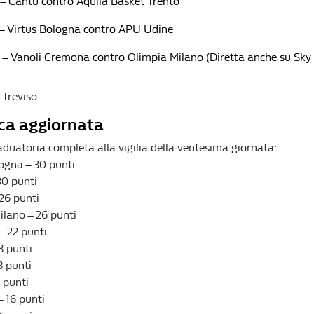
 – Cantù contro Aquila Basket Trento
 – Virtus Bologna contro APU Udine
 – Vanoli Cremona contro Olimpia Milano (Diretta anche su Sky
 Treviso
ica aggiornata
aduatoria completa alla vigilia della ventesima giornata:
ogna – 30 punti
30 punti
26 punti
ilano – 26 punti
– 22 punti
18 punti
8 punti
 punti
 16 punti