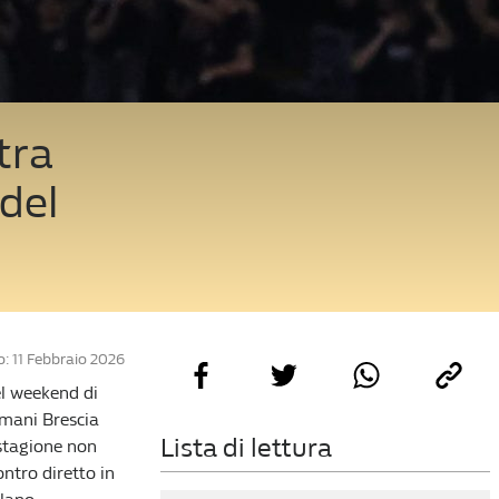
tra
del
: 11 Febbraio 2026
el weekend di
rmani Brescia
Lista di lettura
 stagione non
ontro diretto in