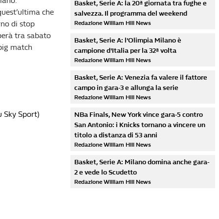
ilano.
Basket, Serie A: la 20ª giornata tra fughe e
 quest’ultima che
salvezza. Il programma del weekend
rno di stop
Redazione William Hill News
perà tra sabato
Basket, Serie A: l'Olimpia Milano è
 big match
campione d'Italia per la 32ª volta
Redazione William Hill News
Basket, Serie A: Venezia fa valere il fattore
campo in gara-3 e allunga la serie
Redazione William Hill News
u Sky Sport)
NBa Finals, New York vince gara-5 contro
San Antonio: i Knicks tornano a vincere un
titolo a distanza di 53 anni
Redazione William Hill News
Basket, Serie A: Milano domina anche gara-
2 e vede lo Scudetto
Redazione William Hill News