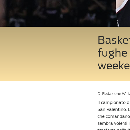
Basket
fughe 
week
Di Redazione Will
Il campionato d
San Valentino. L
che comandano a
sembra volersi i