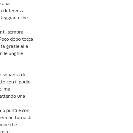
 zona
a differenza
a Reggiana che
.
unti, sembra
. Poco dopo tocca
ta grazie alla
on le unghie
a squadra di
to con il podio
e, ma
 battendo una
a 6 punti e con
verà un turno di
zione che
riste,