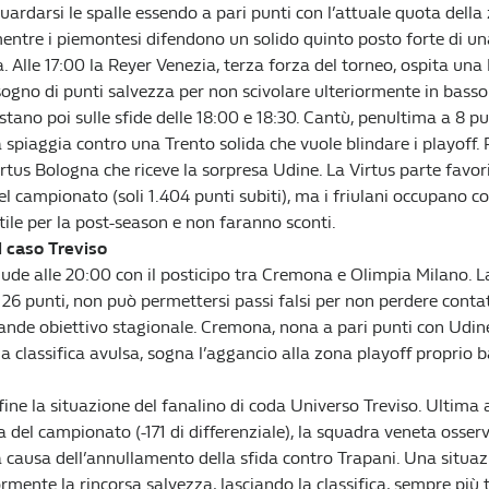
uardarsi le spalle essendo a pari punti con l’attuale quota della
mentre i piemontesi difendono un solido quinto posto forte di un
a. Alle 17:00 la Reyer Venezia, terza forza del torneo, ospita un
sogno di punti salvezza per non scivolare ulteriormente in basso
spostano poi sulle sfide delle 18:00 e 18:30. Cantù, penultima a 8 p
a spiaggia contro una Trento solida che vuole blindare i playoff
irtus Bologna che riceve la sorpresa Udine. La Virtus parte favori
el campionato (soli 1.404 punti subiti), ma i friulani occupano c
tile per la post-season e non faranno sconti.
il caso Treviso
iude alle 20:00 con il posticipo tra Cremona e Olimpia Milano. L
26 punti, non può permettersi passi falsi per non perdere contat
rande obiettivo stagionale. Cremona, nona a pari punti con Udin
la classifica avulsa, sogna l’aggancio alla zona playoff proprio
ine la situazione del fanalino di coda Universo Treviso. Ultima 
a del campionato (-171 di differenziale), la squadra veneta osser
a causa dell’annullamento della sfida contro Trapani. Una situa
rmente la rincorsa salvezza, lasciando la classifica, sempre più t