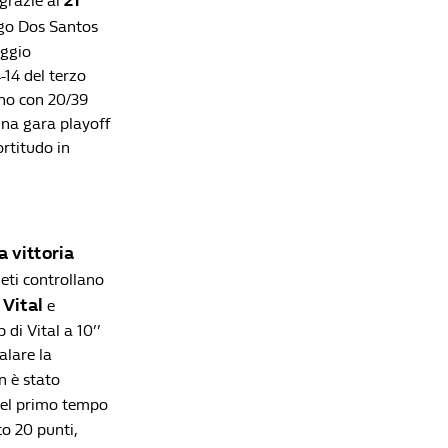
21
 grazie ai
Basket, Serie A: Milano domina anche gara-2 e
go Dos Santos
vede lo Scudetto
aggio
Redazione William Hill News
-14 del terzo
ono con 20/39
 una gara playoff
ortitudo in
a vittoria
neti controllano
Vital
a
e
di Vital a 10’’
alare la
n è stato
 nel primo tempo
to 20 punti,