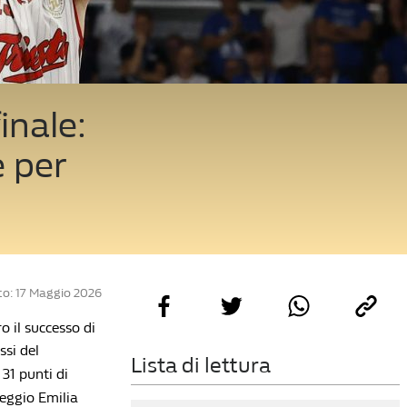
inale:
e per
o: 17 Maggio 2026
o il successo di
ssi del
Lista di lettura
31 punti di
Reggio Emilia