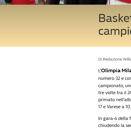
Basket
campio
Di Redazione Will
Olimpia Mil
L’
numero 32 e co
campionato, uno 
tre volte tra il 
primato nell’alb
17 e Varese a 10.
In gara-4 della 
chiudendo la ser