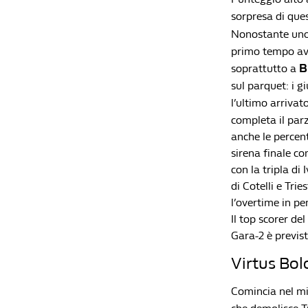
sorpresa di ques
Nonostante uno
primo tempo ava
B
soprattutto a
sul parquet: i g
l’ultimo arriva
completa il parz
anche le percent
sirena finale c
con la tripla di
di Cotelli e Trie
l’overtime in pe
Il top scorer de
Gara-2 è previst
Virtus Bol
Comincia nel mig