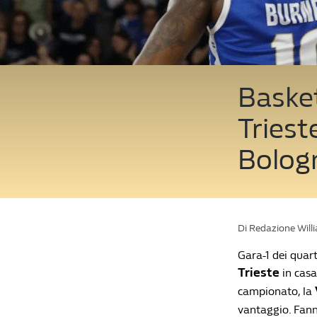
Basket
Triest
Bologn
Di Redazione Will
Gara-1 dei quart
Trieste
in casa
campionato, la
vantaggio. Fann