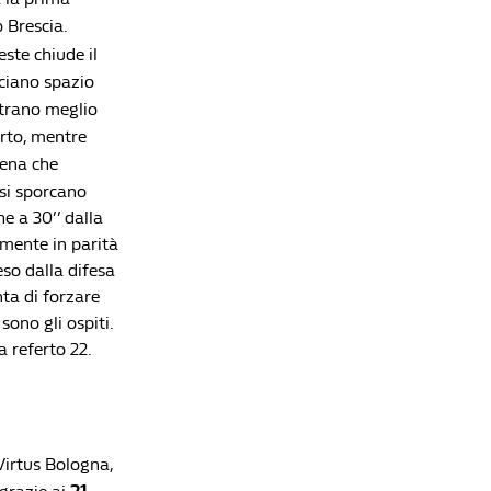
 Brescia.
este chiude il
Lista di lettura
sciano spazio
ntrano meglio
Basket Serie A, gara-1 quarti di finale: Trieste
arto, mentre
espugna Brescia, vittorie per Bologna, Milano e
irena che
Venezia
 si sporcano
Redazione William Hill News
he a 30’’ dalla
Basket, Serie A: l'Olimpia Milano è campione
mente in parità
d'Italia per la 32ª volta
eso dalla difesa
Redazione William Hill News
nta di forzare
Basket, Serie A: Venezia fa valere il fattore
sono gli ospiti.
campo in gara-3 e allunga la serie
a referto 22.
Redazione William Hill News
NBa Finals, New York vince gara-5 contro San
Antonio: i Knicks tornano a vincere un titolo a
distanza di 53 anni
 Virtus Bologna,
Redazione William Hill News