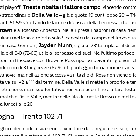
Trieste ribalta il fattore campo
ti playoff:
, vincendo contro
Della Valle
 straordinario
– già a quota 19 punti dopo 20’ – Tri
nti 51-59 sfruttando le lacune difensive della Leonessa, che la
rown
e a Toscano-Anderson. Nella ripresa i padroni di casa rie
iuliani mettono a referto solo 5 canestri dal campo nel terzo qu
Jayden Nunn
to in casa Germani,
, sigla al 28’ la tripla a fil di s
iale di 8-0 (72-66) utile al sorpasso dei suoi. Nell’ultimo periodo
uali di Brescia, e così Brown e Ross riportano avanti i giuliani, c
onducono di 3 lunghezze (87-90). Il punteggio torna momentanea
 Ivanovic, ma nell’azione successiva il taglio di Ross non viene dif
ste va sul +2 a 11′ dal termine. Della Valle si mette in proprio e te
netrazione, ma il suo tentativo non va a buon fine e a fare festa 
l match è Della Valle, mentre nelle fila di Trieste Brown ne mette 
a lunedì alle 20.
ogna – Trento 102-71
liore dei modi la sua serie la vincitrice della regular season, la