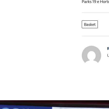
Parks 19 e Horto
Basket
R
U