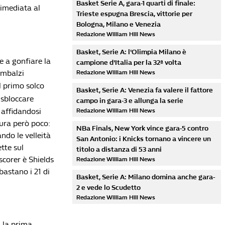
Basket Serie A, gara-1 quarti di finale:
rimediata al
Trieste espugna Brescia, vittorie per
Bologna, Milano e Venezia
Redazione William Hill News
Basket, Serie A: l'Olimpia Milano è
e a gonfiare la
campione d'Italia per la 32ª volta
imbalzi
Redazione William Hill News
l primo solco
Basket, Serie A: Venezia fa valere il fattore
 sbloccare
campo in gara-3 e allunga la serie
) affidandosi
Redazione William Hill News
dura però poco:
NBa Finals, New York vince gara-5 contro
ndo le velleità
San Antonio: i Knicks tornano a vincere un
ette sul
titolo a distanza di 53 anni
scorer è Shields
Redazione William Hill News
bastano i 21 di
Basket, Serie A: Milano domina anche gara-
2 e vede lo Scudetto
Redazione William Hill News
 la prima