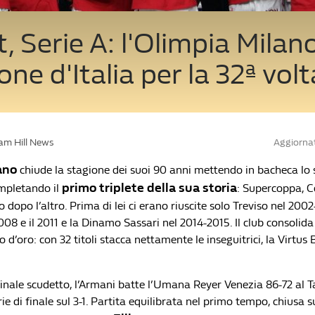
, Serie A: l'Olimpia Milan
ne d'Italia per la 32ª volt
iam Hill News
Aggiorna
ano
chiude la stagione dei suoi 90 anni mettendo in bacheca lo
primo triplete della sua storia
mpletando il
: Supercoppa, C
dopo l’altro. Prima di lei ci erano riuscite solo Treviso nel 200
2008 e il 2011 e la Dinamo Sassari nel 2014-2015. Il club consolida 
o d’oro: con 32 titoli stacca nettamente le inseguitrici, la Virtu
finale scudetto, l’Armani batte l’Umana Reyer Venezia 86-72 al Ta
ie di finale sul 3-1. Partita equilibrata nel primo tempo, chiusa 