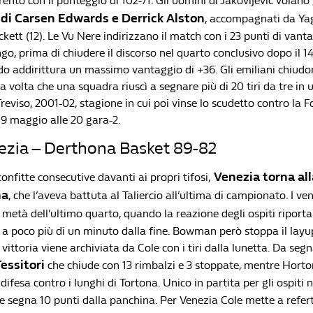
ento con il punteggio di 102-71. Gli uomini di Jakovljevic volano
 di Carsen Edwards e Derrick Alston
, accompagnati da Ya
ckett (12). Le Vu Nere indirizzano il match con i 23 punti di vant
ungo, prima di chiudere il discorso nel quarto conclusivo dopo il 14
do addirittura un massimo vantaggio di +36. Gli emiliani chiud
ima volta che una squadra riuscì a segnare più di 20 tiri da tre in
reviso, 2001-02, stagione in cui poi vinse lo scudetto contro la F
19 maggio alle 20 gara-2.
ezia – Derthona Basket 89-82
Venezia torna all
nfitte consecutive davanti ai propri tifosi,
na
, che l’aveva battuta al Taliercio all’ultima di campionato. I ve
a metà dell’ultimo quarto, quando la reazione degli ospiti riport
a poco più di un minuto dalla fine. Bowman però stoppa il layup 
 vittoria viene archiviata da Cole con i tiri dalla lunetta. Da segn
essitori
che chiude con 13 rimbalzi e 3 stoppate, mentre Horto
difesa contro i lunghi di Tortona. Unico in partita per gli ospiti
he segna 10 punti dalla panchina. Per Venezia Cole mette a refer