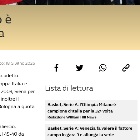
o è
a
to: 18 Giugno 2026
 scudetto
oppa Italia e
Lista di lettura
2-2003, Siena per
inoltre il
Basket, Serie A: l'Olimpia Milano è
s Bologna a quota
campione d'Italia per la 32ª volta
Redazione William Hill News
liercio,
Basket, Serie A: Venezia fa valere il fattore
sul 45-40 da
campo in gara-3 e allunga la serie