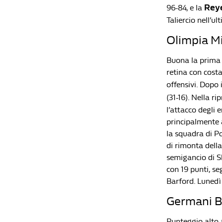
Rey
96-84, e la
Taliercio nell’u
Olimpia Mi
Buona la prima p
retina con costa
offensivi. Dopo 
(31-16). Nella ri
l’attacco degli 
principalmente a
la squadra di Po
di rimonta della
semigancio di Sh
con 19 punti, se
Barford. Lunedì
Germani Br
Punteggio alto 