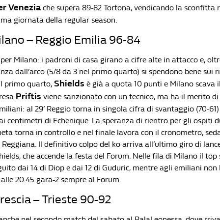
er Venezia
che supera 89-82 Tortona, vendicando la sconfitta 
ltima giornata della regular season.
lano – Reggio Emilia 96-84
er Milano: i padroni di casa girano a cifre alte in attacco e, oltr
nza dall’arco (5/8 da 3 nel primo quarto) si spendono bene sui r
Shields
il primo quarto,
è già a quota 10 punti e Milano scava i
Priftis
presa
viene sanzionato con un tecnico, ma ha il merito di
emiliani: al 29’ Reggio torna in singola cifra di svantaggio (70-61
i centimetri di Echenique. La speranza di rientro per gli ospiti 
eta torna in controllo e nel finale lavora con il cronometro, seda
 Reggiana. Il definitivo colpo del ko arriva all’ultimo giro di lanc
ields, che accende la festa del Forum. Nelle fila di Milano il top 
guito dai 14 di Diop e dai 12 di Guduric, mentre agli emiliani non 
 alle 20.45 gara-2 sempre al Forum.
escia – Trieste 90-92
anche nel secondo match del sabato al PalaLeonessa, dove rriva