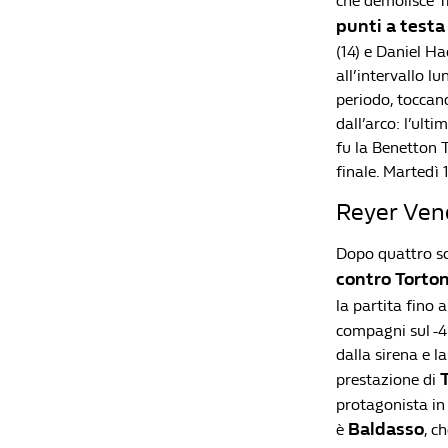
che demolisce Tr
punti a testa
(14) e Daniel Ha
all’intervallo l
periodo, toccan
dall’arco: l’ult
fu la Benetton T
finale. Martedì 
Reyer Ven
Dopo quattro sco
contro Torto
la partita fino 
compagni sul -4 
dalla sirena e la
T
prestazione di
protagonista in 
Baldasso
è
, c