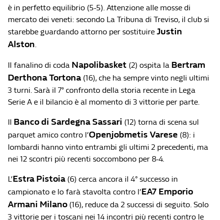
è in perfetto equilibrio (5-5). Attenzione alle mosse di
mercato dei veneti: secondo La Tribuna di Treviso, il club si
Justin
starebbe guardando attorno per sostituire
Alston
.
Napolibasket
Bertram
Il fanalino di coda
(2) ospita la
Derthona Tortona
(16), che ha sempre vinto negli ultimi
3 turni. Sarà il 7° confronto della storia recente in Lega
Serie A e il bilancio è al momento di 3 vittorie per parte.
Banco di
Sardegna Sassari
Il
(12) torna di scena sul
Openjobmetis Varese
parquet amico contro l’
(8): i
lombardi hanno vinto entrambi gli ultimi 2 precedenti, ma
nei 12 scontri più recenti soccombono per 8-4.
Estra Pistoia
L’
(6) cerca ancora il 4° successo in
EA7 Emporio
campionato e lo farà stavolta contro l’
Armani Milano
(16), reduce da 2 successi di seguito. Solo
3 vittorie per i toscani nei 14 incontri più recenti contro le