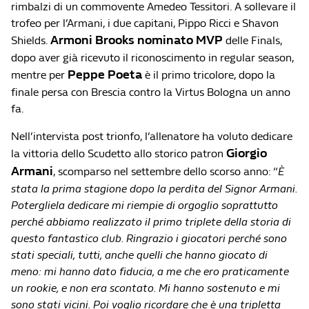
rimbalzi di un commovente Amedeo Tessitori. A sollevare il
trofeo per l’Armani, i due capitani, Pippo Ricci e Shavon
Armoni Brooks nominato MVP
Shields.
delle Finals,
dopo aver già ricevuto il riconoscimento in regular season,
Peppe Poeta
mentre per
è il primo tricolore, dopo la
finale persa con Brescia contro la Virtus Bologna un anno
fa.
Nell’intervista post trionfo, l’allenatore ha voluto dedicare
Giorgio
la vittoria dello Scudetto allo storico patron
Armani
, scomparso nel settembre dello scorso anno: “
È
stata la prima stagione dopo la perdita del Signor Armani.
Potergliela dedicare mi riempie di orgoglio soprattutto
perché abbiamo realizzato il primo triplete della storia di
questo fantastico club. Ringrazio i giocatori perché sono
stati speciali, tutti, anche quelli che hanno giocato di
meno: mi hanno dato fiducia, a me che ero praticamente
un rookie, e non era scontato. Mi hanno sostenuto e mi
sono stati vicini. Poi voglio ricordare che è una tripletta