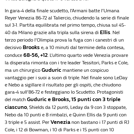
In gara-4 della finale scudetto, l’Armani batte l’Umana
Reyer Venezia 86-72 al Taliercio, chiudendo la serie di finale
sul 3-1. Partita equilibrata nel primo tempo, chiusa sul 45-
Ellis
40 da Milano grazie alla tripla sulla sirena di
. Nel
terzo periodo l’Olimpia prova la fuga con i canestri di un
Brooks
decisivo
e, a 10 minuti dal termine della contesa,
68-56, +12
conduce
. L’ultimo quarto vede Venezia provare
la disperata rimonta con i tre leader Tessitori, Parks e Cole,
Guduric
ma un chirurgico
mantiene un cospicuo
vantaggio per i suoi a suon di triple. Nel finale sono LeDay
e Nebo a sigillare il risultato per gli ospiti, che chiudono
gara-4 sull’86-72 e festeggiano lo Scudetto. Protagonisti
Guduric e Brooks, 15 punti con 3 triple
del match
ciascuno
, Shields da 12 punti, Leday da 9 con 3 stoppate,
Nebo da 10 punti e 8 rimbalzi, e Quinn Ellis da 9 punti con
Venezia
3 triple e 5 assist. Per
non bastano i 17 punti di RJ
Cole, i 12 di Bowman, i 10 di Parks e i 15 punti con 10