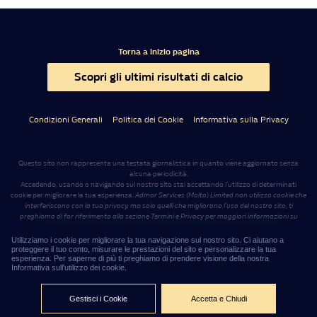
Torna a inizio pagina
Scopri gli ultimi risultati di calcio
Condizioni Generali
Politica dei Cookie
Informativa sulla Privacy
Questo sito non rappresenta una testata giornalistica in quanto viene aggiornato senza
alcuna periodicità.
Accedendo, usando o navigando sul nostro sito stai accettando l’utilizzo di determinati
cookie per migliorare la tua esperienza.
Admar Services (Malta) Limited non utilizza cookie che
interferiscono con la tua privacy, ma solo quelli che migliorano l’uso del nostro sito, ti
preghiamo di far riferimento alla sezione Termini e Privacy per maggiori informazioni su
come usiamo i cookie e come cancellarli nel caso lo desiderassi
.
Il sito
www.williamhillnews.it
è gestito da Admar Services (Malta) Limited, con sede legale a
Utilizziamo i cookie per migliorare la tua navigazione sul nostro sito. Ci aiutano a
Sliema (Malta), Level 7, Tagliaferro Business Centre, 14 High Street
.
.
proteggere il tuo conto, misurare le prestazioni del sito e personalizzare la tua
esperienza. Per saperne di più ti preghiamo di prendere visione della nostra
Informativa sull'utilizzo dei cookie.
18:49:05
©2026 – Admar Services (Malta) Limited
Gestisci i Cookie
Accetta e Chiudi