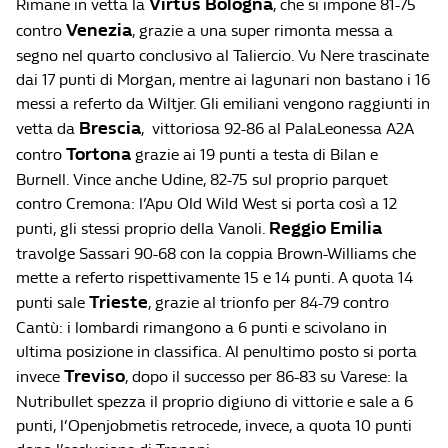
Virtus Bologna
Rimane in vetta la
, che si impone 81-75
Venezia
contro
, grazie a una super rimonta messa a
segno nel quarto conclusivo al Taliercio. Vu Nere trascinate
dai 17 punti di Morgan, mentre ai lagunari non bastano i 16
messi a referto da Wiltjer. Gli emiliani vengono raggiunti in
Brescia
vetta da
, vittoriosa 92-86 al PalaLeonessa A2A
Tortona
contro
grazie ai 19 punti a testa di Bilan e
Burnell. Vince anche Udine, 82-75 sul proprio parquet
contro Cremona: l’Apu Old Wild West si porta così a 12
Reggio Emilia
punti, gli stessi proprio della Vanoli.
travolge Sassari 90-68 con la coppia Brown-Williams che
mette a referto rispettivamente 15 e 14 punti. A quota 14
Trieste
punti sale
, grazie al trionfo per 84-79 contro
Cantù: i lombardi rimangono a 6 punti e scivolano in
ultima posizione in classifica. Al penultimo posto si porta
Treviso
invece
, dopo il successo per 86-83 su Varese: la
Nutribullet spezza il proprio digiuno di vittorie e sale a 6
punti, l’Openjobmetis retrocede, invece, a quota 10 punti