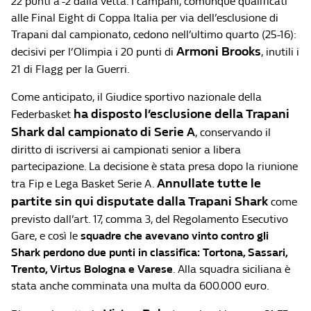
22 punti a -2 dalla vetta. I campani, comunque qualificati
alle Final Eight di Coppa Italia per via dell’esclusione di
Trapani dal campionato, cedono nell’ultimo quarto (25-16):
Armoni Brooks
decisivi per l’Olimpia i 20 punti di
, inutili i
21 di Flagg per la Guerri.
Come anticipato, il Giudice sportivo nazionale della
ha disposto l’esclusione della Trapani
Federbasket
Shark dal campionato di Serie A
, conservando il
diritto di iscriversi ai campionati senior a libera
partecipazione. La decisione è stata presa dopo la riunione
Annullate tutte le
tra Fip e Lega Basket Serie A.
partite sin qui disputate dalla Trapani Shark
come
previsto dall’art. 17, comma 3, del Regolamento Esecutivo
Gare, e così le
squadre che avevano vinto contro gli
Shark perdono due punti in classifica: Tortona, Sassari,
Trento, Virtus Bologna e Varese
. Alla squadra siciliana è
stata anche comminata una multa da 600.000 euro.