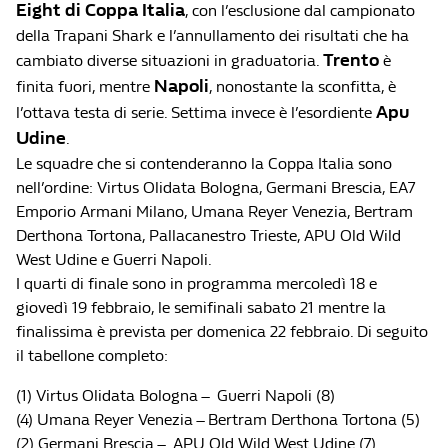
Eight di Coppa Italia
, con l’esclusione dal campionato
della Trapani Shark e l’annullamento dei risultati che ha
Trento
cambiato diverse situazioni in graduatoria.
è
Napoli
finita fuori, mentre
, nonostante la sconfitta, è
Apu
l’ottava testa di serie. Settima invece è l’esordiente
Udine
.
Le squadre che si contenderanno la Coppa Italia sono
nell’ordine: Virtus Olidata Bologna, Germani Brescia, EA7
Emporio Armani Milano, Umana Reyer Venezia, Bertram
Derthona Tortona, Pallacanestro Trieste, APU Old Wild
West Udine e Guerri Napoli.
I quarti di finale sono in programma mercoledì 18 e
giovedì 19 febbraio, le semifinali sabato 21 mentre la
finalissima è prevista per domenica 22 febbraio. Di seguito
il tabellone completo:
(1) Virtus Olidata Bologna – Guerri Napoli (8)
(4) Umana Reyer Venezia – Bertram Derthona Tortona (5)
(2) Germani Brescia – APU Old Wild West Udine (7)