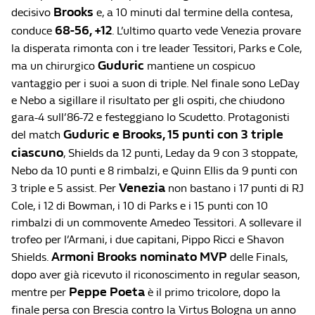
Brooks
decisivo
e, a 10 minuti dal termine della contesa,
68-56, +12
conduce
. L’ultimo quarto vede Venezia provare
la disperata rimonta con i tre leader Tessitori, Parks e Cole,
Guduric
ma un chirurgico
mantiene un cospicuo
vantaggio per i suoi a suon di triple. Nel finale sono LeDay
e Nebo a sigillare il risultato per gli ospiti, che chiudono
gara-4 sull’86-72 e festeggiano lo Scudetto. Protagonisti
Guduric e Brooks, 15 punti con 3 triple
del match
ciascuno
, Shields da 12 punti, Leday da 9 con 3 stoppate,
Nebo da 10 punti e 8 rimbalzi, e Quinn Ellis da 9 punti con
Venezia
3 triple e 5 assist. Per
non bastano i 17 punti di RJ
Cole, i 12 di Bowman, i 10 di Parks e i 15 punti con 10
rimbalzi di un commovente Amedeo Tessitori. A sollevare il
trofeo per l’Armani, i due capitani, Pippo Ricci e Shavon
Armoni Brooks nominato MVP
Shields.
delle Finals,
dopo aver già ricevuto il riconoscimento in regular season,
Peppe Poeta
mentre per
è il primo tricolore, dopo la
finale persa con Brescia contro la Virtus Bologna un anno