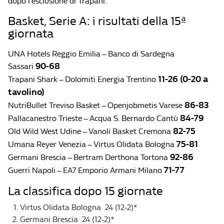
dopo l’esclusione di Trapani.
Basket, Serie A: i risultati della 15ª
giornata
UNA Hotels Reggio Emilia – Banco di Sardegna
90-68
Sassari
11-26 (0-20 a
Trapani Shark – Dolomiti Energia Trentino
tavolino)
86-83
NutriBullet Treviso Basket – Openjobmetis Varese
84-79
Pallacanestro Trieste – Acqua S. Bernardo Cantù
82-75
Old Wild West Udine – Vanoli Basket Cremona
75-81
Umana Reyer Venezia – Virtus Olidata Bologna
92-86
Germani Brescia – Bertram Derthona Tortona
71-77
Guerri Napoli – EA7 Emporio Armani Milano
La classifica dopo 15 giornate
Virtus Olidata Bologna 24 (12-2)*
Germani Brescia 24 (12-2)*