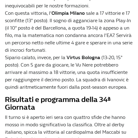
inequivocabili per le nostre formazioni.
Con questa vittoria, l’
Olimpia Milano
sale a 17 vittorie e 17
sconfitte (13° posto). Il sogno di agganciare la zona Play-In
(il 10° posto è del Barcellona, a quota 19-14) è appeso a un
filo, ma la matematica non condanna ancora l’EA7. Servirà
un percorso netto nelle ultime 4 gare e sperare in una serie
di incroci fortunati.
Sipario calato, invece, per la
Virtus Bologna
(13-20, 15°
posto). Con 5 gare da giocare, le Vu Nere potrebbero
arrivare al massimo a 18 vittorie, una quota insufficiente
per raggiungere il decimo posto. La squadra di Ivanovic è
quindi aritmeticamente fuori dalla post-season europea.
Risultati e programma della 34ª
Giornata
Il turno si è aperto ieri sera con quattro sfide che hanno
mosso in modo significativo la classifica. Oltre al derby
italiano, spicca la vittoria al cardiopalma del Maccabi su