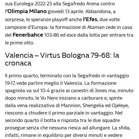
sua Eurolega 2022-23 alla Segafredo Arena contro
‘Olimpia Milano
l
giovedì 13 aprile. Abbandona, a
l’Efes
sorpresa, le speranze playoff anche
, due volte
campione d’Europa: la formazione di Ataman cede in casa
Fenerbahce
del
103-86 ed esce dalla lotta per entrare tra
le prime otto.
Valencia – Virtus Bologna 79-68: la
cronaca
Il primo quarto, terminato con la Segafredo in vantaggio
19-17, vede partire meglio il Valencia. La formazione
spagnola va sul 10-4 grazie ai canestri di Jones ma, minuto
dopo minuto, le Vu Nere iniziano a carburare e, spinte
dalla vena realizzativa di Mannion, Shengelia ed Ojeleye,
riescono a chiudere il primo parziale in vantaggio. Nel
secondo quarto il botta e risposta tra le due squadre
prosegue senza che nessuna riesca ad allungare. La sfida,
infatti, rimane in equilibrio per diversi minuti e vedere