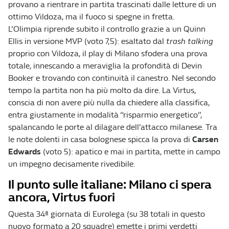
provano a rientrare in partita trascinati dalle letture di un
ottimo Vildoza, ma il fuoco si spegne in fretta.
L’Olimpia riprende subito il controllo grazie a un Quinn
Ellis in versione MVP (voto 7,5): esaltato dal
trash talking
proprio con Vildoza, il play di Milano sfodera una prova
totale, innescando a meraviglia la profondità di Devin
Booker e trovando con continuità il canestro. Nel secondo
tempo la partita non ha più molto da dire. La Virtus,
conscia di non avere più nulla da chiedere alla classifica,
entra giustamente in modalità “risparmio energetico”,
spalancando le porte al dilagare dell’attacco milanese. Tra
le note dolenti in casa bolognese spicca la prova di
Carsen
Edwards
(voto 5): apatico e mai in partita, mette in campo
un impegno decisamente rivedibile.
Il punto sulle italiane: Milano ci spera
ancora, Virtus fuori
Questa 34ª giornata di Eurolega (su 38 totali in questo
nuovo formato a 20 squadre) emette i primi verdetti