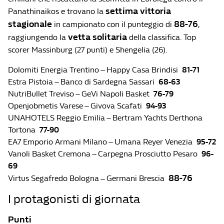
settima vittoria
Panathinaikos e trovano la
stagionale
88-76
in campionato con il punteggio di
,
vetta solitaria
raggiungendo la
della classifica. Top
scorer Massinburg (27 punti) e Shengelia (26).
Dolomiti Energia Trentino – Happy Casa Brindisi
81-71
Estra Pistoia – Banco di Sardegna Sassari
68-63
NutriBullet Treviso – GeVi Napoli Basket
76-79
Openjobmetis Varese – Givova Scafati
94-93
UNAHOTELS Reggio Emilia – Bertram Yachts Derthona
Tortona
77-90
EA7 Emporio Armani Milano – Umana Reyer Venezia
95-72
Vanoli Basket Cremona – Carpegna Prosciutto Pesaro
96-
69
88-76
Virtus Segafredo Bologna – Germani Brescia
I protagonisti di giornata
Punti