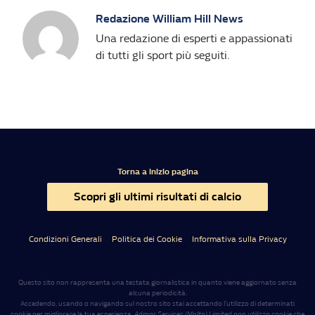
Redazione William Hill News
Una redazione di esperti e appassionati
di tutti gli sport più seguiti.
Torna a inizio pagina
Scopri gli ultimi risultati di calcio
Condizioni Generali
Politica dei Cookie
Informativa sulla Privacy
Questo sito non rappresenta una testata giornalistica in quanto viene aggiornato senza
alcuna periodicità.
Accedendo, usando o navigando sul nostro sito stai accettando l’utilizzo di determinati
cookie per migliorare la tua esperienza.
Admar Services (Malta) Limited non utilizza cookie che