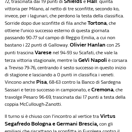
Shields
Hall
72, trascinata dai 19 punti di
e
: quinta
vittoria per Milano, al netto di tre sconfitte, secondo ko,
invece, per i lagunari, che perdono la testa della classifica.
Tortona
Sorride dopo due sconfitte di fila anche
, che
ottiene l’unico successo esterno di questa giornata
passando 90-77 sul campo di Reggio Emilia, a cui non
Olivier Hanlan
bastano i 22 punti di Galloway.
con 25
Varese
punti trascina
nel 94-93 su Scafati, che vale la
GeVi Napoli
terza vittoria stagionale, mentre la
è corsara
a Treviso 79-76, centrando il sesto successo in questo inizio
di stagione e lasciando a 0 punti in classifica i veneti.
Pisa
Vincono anche
, 68-63 contro la Banco di Sardegna
Cremona
Sassari e terzo successo in campionato, e
, che
travolge Pesaro 96-69, trascinata dai 17 punti a testa della
coppia McCullough-Zanotti.
Virtus
Il turno si è chiuso con l’incontro al vertice tra
Segafredo Bologna e Germani Brescia,
con gli
emiliani che riscattano la sconfitta in Eurolega contro il