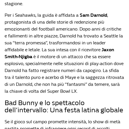
stagione.
Per i Seahawks, la guida è affidata a
Sam Darnold
,
protagonista di una delle storie di redenzione più
emozionanti del football americano. Dopo anni di critiche
e fallimenti in altre piazze, Darnold ha trovato a Seattle la
sua “terra promessa”, trasformandosi in un leader
affidabile e letale. La sua intesa con il ricevitore
Jaxon
Smith-Njigba
è il motore di un attacco che sa essere
esplosivo, specialmente nelle situazioni di play-action dove
Darnold ha fatto registrare numeri da capogiro. La sfida
tra il talento puro e acerbo di Maye e la saggezza ritrovata
di un Darnold, che non ha più “fantasmi” da temere, sarà
la chiave di volta del Super Bowl LX.
Bad Bunny e lo spettacolo
dell’intervallo: Una festa latina globale
Se il gioco sul campo promette intensità, lo show di metà
partita promette di infrangere ogni record di ascolti.