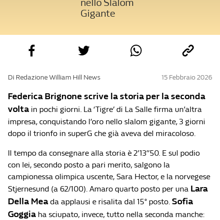
nello Slalom
Gigante
Di Redazione William Hill News
15 Febbraio 2026
Federica Brignone scrive la storia per la seconda
volta
in pochi giorni. La ‘Tigre’ di La Salle firma un’altra
impresa, conquistando l’oro nello slalom gigante, 3 giorni
dopo il trionfo in superG che già aveva del miracoloso.
Il tempo da consegnare alla storia è 2’13”50. E sul podio
con lei, secondo posto a pari merito, salgono la
campionessa olimpica uscente, Sara Hector, e la norvegese
Lara
Stjernesund (a 62/100). Amaro quarto posto per una
Della Mea
Sofia
da applausi e risalita dal 15° posto.
Goggia
ha sciupato, invece, tutto nella seconda manche: