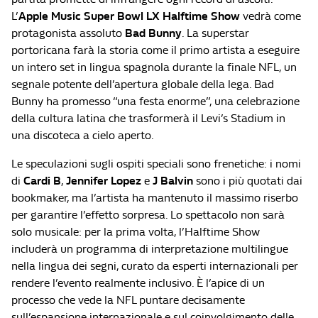
L’
Apple Music Super Bowl LX Halftime Show
vedrà come
protagonista assoluto
Bad Bunny
. La superstar
portoricana farà la storia come il primo artista a eseguire
un intero set in lingua spagnola durante la finale NFL, un
segnale potente dell’apertura globale della lega. Bad
Bunny ha promesso “una festa enorme”, una celebrazione
della cultura latina che trasformerà il Levi’s Stadium in
una discoteca a cielo aperto.
Le speculazioni sugli ospiti speciali sono frenetiche: i nomi
di
Cardi B
,
Jennifer Lopez
e
J Balvin
sono i più quotati dai
bookmaker, ma l’artista ha mantenuto il massimo riserbo
per garantire l’effetto sorpresa. Lo spettacolo non sarà
solo musicale: per la prima volta, l’Halftime Show
includerà un programma di interpretazione multilingue
nella lingua dei segni, curato da esperti internazionali per
rendere l’evento realmente inclusivo. È l’apice di un
processo che vede la NFL puntare decisamente
sull’espansione internazionale e sul coinvolgimento delle