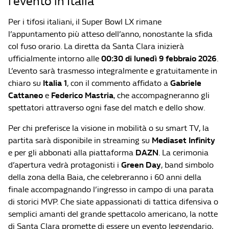
l’evento in Italia
Per i tifosi italiani, il Super Bowl LX rimane
l’appuntamento più atteso dell’anno, nonostante la sfida
col fuso orario. La diretta da Santa Clara inizierà
ufficialmente intorno alle
00:30 di lunedì 9 febbraio 2026
.
L’evento sarà trasmesso integralmente e gratuitamente in
chiaro su
Italia 1
, con il commento affidato a
Gabriele
Cattaneo
e
Federico Mastria
, che accompagneranno gli
spettatori attraverso ogni fase del match e dello show.
Per chi preferisce la visione in mobilità o su smart TV, la
partita sarà disponibile in streaming su
Mediaset Infinity
e per gli abbonati alla piattaforma
DAZN
. La cerimonia
d’apertura vedrà protagonisti i
Green Day
, band simbolo
della zona della Baia, che celebreranno i 60 anni della
finale accompagnando l’ingresso in campo di una parata
di storici MVP. Che siate appassionati di tattica difensiva o
semplici amanti del grande spettacolo americano, la notte
di Santa Clara promette di essere un evento leggendario,