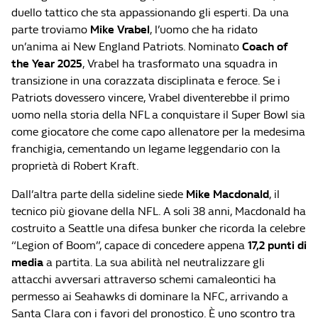
duello tattico che sta appassionando gli esperti. Da una
parte troviamo
Mike Vrabel
, l’uomo che ha ridato
un’anima ai New England Patriots. Nominato
Coach of
the Year 2025
, Vrabel ha trasformato una squadra in
transizione in una corazzata disciplinata e feroce. Se i
Patriots dovessero vincere, Vrabel diventerebbe il primo
uomo nella storia della NFL a conquistare il Super Bowl sia
come giocatore che come capo allenatore per la medesima
franchigia, cementando un legame leggendario con la
proprietà di Robert Kraft.
Dall’altra parte della sideline siede
Mike Macdonald
, il
tecnico più giovane della NFL. A soli 38 anni, Macdonald ha
costruito a Seattle una difesa bunker che ricorda la celebre
“Legion of Boom”, capace di concedere appena
17,2 punti di
media
a partita. La sua abilità nel neutralizzare gli
attacchi avversari attraverso schemi camaleontici ha
permesso ai Seahawks di dominare la NFC, arrivando a
Santa Clara con i favori del pronostico. È uno scontro tra