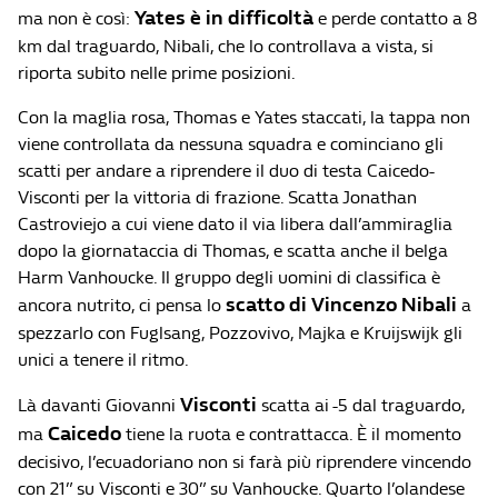
Yates è in difficoltà
ma non è così:
e perde contatto a 8
km dal traguardo, Nibali, che lo controllava a vista, si
riporta subito nelle prime posizioni.
Con la maglia rosa, Thomas e Yates staccati, la tappa non
viene controllata da nessuna squadra e cominciano gli
scatti per andare a riprendere il duo di testa Caicedo-
Visconti per la vittoria di frazione. Scatta Jonathan
Castroviejo a cui viene dato il via libera dall’ammiraglia
dopo la giornataccia di Thomas, e scatta anche il belga
Harm Vanhoucke. Il gruppo degli uomini di classifica è
scatto di Vincenzo Nibali
ancora nutrito, ci pensa lo
a
spezzarlo con Fuglsang, Pozzovivo, Majka e Kruijswijk gli
unici a tenere il ritmo.
Visconti
Là davanti Giovanni
scatta ai -5 dal traguardo,
Caicedo
ma
tiene la ruota e contrattacca. È il momento
decisivo, l’ecuadoriano non si farà più riprendere vincendo
con 21” su Visconti e 30” su Vanhoucke. Quarto l’olandese