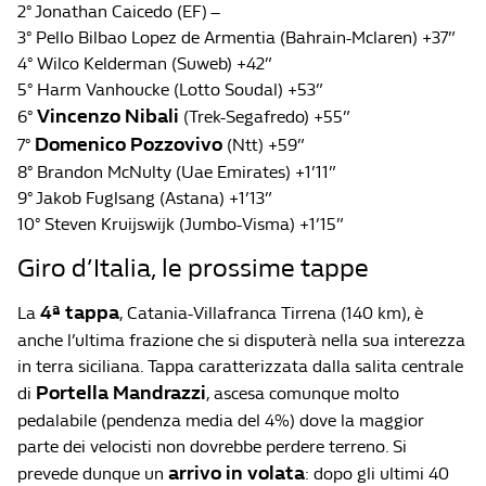
2° Jonathan Caicedo (EF) –
3° Pello Bilbao Lopez de Armentia (Bahrain-Mclaren) +37”
4° Wilco Kelderman (Suweb) +42”
5° Harm Vanhoucke (Lotto Soudal) +53”
Vincenzo Nibali
6°
(Trek-Segafredo) +55”
Domenico Pozzovivo
7°
(Ntt) +59”
8° Brandon McNulty (Uae Emirates) +1’11”
9° Jakob Fuglsang (Astana) +1’13”
10° Steven Kruijswijk (Jumbo-Visma) +1’15”
Giro d’Italia, le prossime tappe
4ª tappa
La
, Catania-Villafranca Tirrena (140 km), è
anche l’ultima frazione che si disputerà nella sua interezza
in terra siciliana. Tappa caratterizzata dalla salita centrale
Portella Mandrazzi
di
, ascesa comunque molto
pedalabile (pendenza media del 4%) dove la maggior
parte dei velocisti non dovrebbe perdere terreno. Si
arrivo in volata
prevede dunque un
: dopo gli ultimi 40