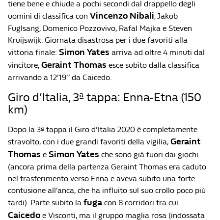
tiene bene e chiude a pochi secondi dal drappello degli
Vincenzo Nibali
uomini di classifica con
, Jakob
Fuglsang, Domenico Pozzovivo, Rafal Majka e Steven
Kruijswijk. Giornata disastrosa per i due favoriti alla
Simon Yates
vittoria finale:
arriva ad oltre 4 minuti dal
Geraint Thomas
vincitore,
esce subito dalla classifica
arrivando a 12’19’’ da Caicedo.
Giro d’Italia, 3ª tappa: Enna-Etna (150
km)
Dopo la 3ª tappa il Giro d’Italia 2020 è completamente
Geraint
stravolto, con i due grandi favoriti della vigilia,
Thomas
Simon Yates
e
che sono già fuori dai giochi
(ancora prima della partenza Geraint Thomas era caduto
nel trasferimento verso Enna e aveva subito una forte
contusione all’anca, che ha influito sul suo crollo poco più
fuga
tardi). Parte subito la
con 8 corridori tra cui
Caicedo
e Visconti, ma il gruppo maglia rosa (indossata