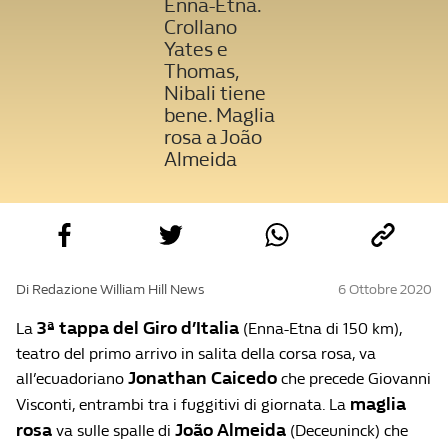
Enna-Etna.
Crollano
Yates e
Thomas,
Nibali tiene
bene. Maglia
rosa a João
Almeida
Di Redazione William Hill News
6 Ottobre 2020
3ª tappa del Giro d’Italia
La
(Enna-Etna di 150 km),
teatro del primo arrivo in salita della corsa rosa, va
Jonathan Caicedo
all’ecuadoriano
che precede Giovanni
maglia
Visconti, entrambi tra i fuggitivi di giornata. La
rosa
João Almeida
va sulle spalle di
(Deceuninck) che