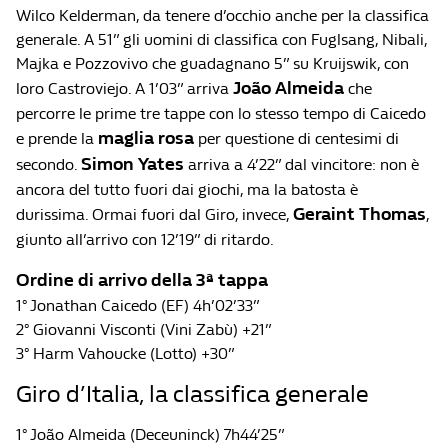
Wilco Kelderman, da tenere d’occhio anche per la classifica
generale. A 51” gli uomini di classifica con Fuglsang, Nibali,
Majka e Pozzovivo che guadagnano 5” su Kruijswik, con
João Almeida
loro Castroviejo. A 1’03” arriva
che
percorre le prime tre tappe con lo stesso tempo di Caicedo
maglia rosa
e prende la
per questione di centesimi di
Simon Yates
secondo.
arriva a 4’22” dal vincitore: non è
ancora del tutto fuori dai giochi, ma la batosta è
Geraint Thomas
durissima. Ormai fuori dal Giro, invece,
,
giunto all’arrivo con 12’19” di ritardo.
Ordine di arrivo della 3ª tappa
1° Jonathan Caicedo (EF) 4h’02’33”
2° Giovanni Visconti (Vini Zabù) +21”
3° Harm Vahoucke (Lotto) +30”
Giro d’Italia, la classifica generale
1° João Almeida (Deceuninck) 7h44’25”