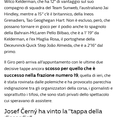
Wilco Kelderman, che ha 12” di vantaggio sul suo
compagno di squadra del Team Sunweb, l’australiano Jai
Hindley, mentre a 15” c’è il britannico, della Ineos
Grenadiers, Tao Geoghegan Hart. Non è escluso, però, che
possano tornare in gioco per il podio anche lo spagnolo
della Bahrain-McLaren Pello Bilbao, che è a 1’ 19” da
Kelderman, e l’ex Maglia Rosa, il portoghese della
Deceuninck-Quick Step João Almeida, che è a 2’16” dal
primo.
Il Giro però arriva all’appuntamento con le ultime due
scosso per quello che è
decisive tappe ancora
successo nella frazione numero 19
, quella di ieri, che
è stata rovinata dalle polemiche e ha provocato parecchia
indignazione tra gli organizzatori della corsa, i giornalisti e
soprattutto i tifosi, che sono stati privati dello spettacolo
cui speravano di assistere.
Josef Černý ha vinto la “tappa della