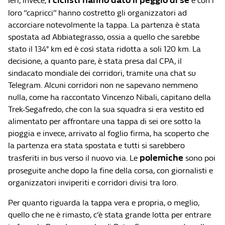
i ciclisti hanno dato il peggio di sé
Ieri, invece,
e con i
loro “capricci” hanno costretto gli organizzatori ad
accorciare notevolmente la tappa. La partenza è stata
spostata ad Abbiategrasso, ossia a quello che sarebbe
stato il 134° km ed è così stata ridotta a soli 120 km. La
decisione, a quanto pare, è stata presa dal CPA, il
sindacato mondiale dei corridori, tramite una chat su
Telegram. Alcuni corridori non ne sapevano nemmeno
nulla, come ha raccontato Vincenzo Nibali, capitano della
Trek-Segafredo, che con la sua squadra si era vestito ed
alimentato per affrontare una tappa di sei ore sotto la
pioggia e invece, arrivato al foglio firma, ha scoperto che
la partenza era stata spostata e tutti si sarebbero
polemiche
trasferiti in bus verso il nuovo via. Le
sono poi
proseguite anche dopo la fine della corsa, con giornalisti e
organizzatori inviperiti e corridori divisi tra loro.
Per quanto riguarda la tappa vera e propria, o meglio,
quello che ne è rimasto, c’è stata grande lotta per entrare