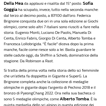
Della Mea
Sofia
da applausi e risalita dal 15° posto.
Goggia
ha sciupato, invece, tutto nella seconda manche:
dal terzo al decimo posto, a 87/100 dall’oro. Federica
Brignone conquista due ori in una sola edizione ai Giochi
olimpici, come solo altri 7 italiani sono riusciti a fare nella
storia: Eugenio Monti, Luciano De Paolis, Manuela Di
Centa, Enrico Fabris, Giorgio Di Centa, Alberto Tomba e
Francesca Lollobrigida. “È facile” diceva dopo la prima
manche, facile come riesce solo a lei. Basta guardare le
stelle cadute oggi, da Shiffrin a Scheib, dominatrice della
stagione. Da Robinson a Rast.
Si tratta della prima volta nella storia dello sci femminile
che un’atleta fa doppietta in Gigante e SuperG. La
Brignone completa anche la collezione di medaglie
olimpiche in gigante dopo l’argento di Pechino 2018 e il
bronzo di PyeongChang 2022. Ora nella sua bacheca ci
Alberto Tomba
sono 5 medaglie olimpiche, come
. È la
quinta medaglia dello sci alpino in questa edizione dei