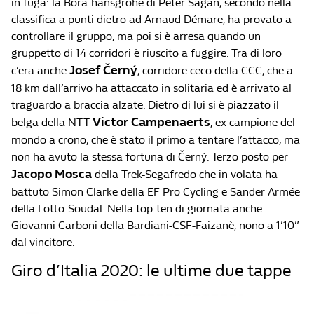
in fuga: la Bora-hansgrohe di Peter Sagan, secondo nella
classifica a punti dietro ad Arnaud Démare, ha provato a
controllare il gruppo, ma poi si è arresa quando un
gruppetto di 14 corridori è riuscito a fuggire. Tra di loro
Josef Černý
c’era anche
, corridore ceco della CCC, che a
18 km dall’arrivo ha attaccato in solitaria ed è arrivato al
traguardo a braccia alzate. Dietro di lui si è piazzato il
Victor Campenaerts
belga della NTT
, ex campione del
mondo a crono, che è stato il primo a tentare l’attacco, ma
non ha avuto la stessa fortuna di Černý. Terzo posto per
Jacopo Mosca
della Trek-Segafredo che in volata ha
battuto Simon Clarke della EF Pro Cycling e Sander Armée
della Lotto-Soudal. Nella top-ten di giornata anche
Giovanni Carboni della Bardiani-CSF-Faizanè, nono a 1’10”
dal vincitore.
Giro d’Italia 2020: le ultime due tappe