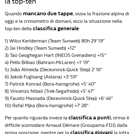
la top-ten
mancano due tappe
Quando
, ossia la frazione alpina di
oggi e la cronometro di domani, ecco la situazione nella
classifica generale
top-ten della
:
1) Wilco Kerlderman (Team Sunweb) 80h 29’ 19”
2) Jai Hindley (Team Sunweb) +12”
3) Tao Geoghegan Hart (INEOS Grenadiers) +15”
4) Pello Bilbao (Bahrain-McLaren) +1’ 19”
5) João Almeida (Deceuninck-Quick Step) 2’ 16”
6) Jakob Fuglsang (Astana) +3’ 59”
7) Patrick Konrad (Bora-hansgrohe) +5’ 40”
8) Vincenzo Nibali (Trek-Segafredo) +5’ 47”
9) Fausto Masnada (Deceuninck-Quick Step) +6’ 46”
10) Rafal Mjka (Bora-hansgrohe) +7’ 28”
classifica a punti
Per quanto riguarda invece la
, ormai è
difficile scomodare Arnaud Démare (Groupama-FDJ) dalla
classifica giovani
prima posizione, mentre per la
la lotta