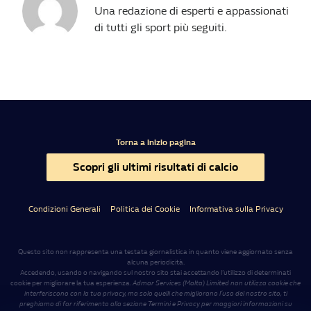
Una redazione di esperti e appassionati
di tutti gli sport più seguiti.
Torna a inizio pagina
Scopri gli ultimi risultati di calcio
Condizioni Generali
Politica dei Cookie
Informativa sulla Privacy
Questo sito non rappresenta una testata giornalistica in quanto viene aggiornato senza
alcuna periodicità.
Accedendo, usando o navigando sul nostro sito stai accettando l’utilizzo di determinati
cookie per migliorare la tua esperienza.
Admar Services (Malta) Limited non utilizza cookie che
interferiscono con la tua privacy, ma solo quelli che migliorano l’uso del nostro sito, ti
preghiamo di far riferimento alla sezione Termini e Privacy per maggiori informazioni su